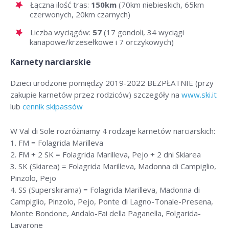
Łączna ilość tras:
150km
(70km niebieskich, 65km
czerwonych, 20km czarnych)
Liczba wyciągów:
57
(17 gondoli, 34 wyciągi
kanapowe/krzesełkowe i 7 orczykowych)
Karnety narciarskie
Dzieci urodzone pomiędzy 2019-2022 BEZPŁATNIE (przy
zakupie karnetów przez rodziców) szczegóły na
www.ski.it
lub
cennik skipassów
W Val di Sole rozróżniamy 4 rodzaje karnetów narciarskich:
1. FM = Folagrida Marilleva
2. FM + 2 SK = Folagrida Marilleva, Pejo + 2 dni Skiarea
3. SK (Skiarea) = Folagrida Marilleva, Madonna di Campiglio,
Pinzolo, Pejo
4. SS (Superskirama) = Folagrida Marilleva, Madonna di
Campiglio, Pinzolo, Pejo, Ponte di Lagno-Tonale-Presena,
Monte Bondone, Andalo-Fai della Paganella, Folgarida-
Lavarone