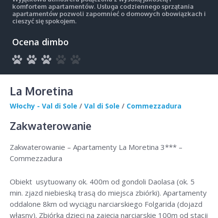
komfortem apartamentów. Usługa codziennego sprzątania
apartamentów pozwoli zapomnieć o domowych obowiązkach i
cieszyć się spokojem.
Ocena dimbo
La Moretina
Włochy - Val di Sole
/
Val di Sole
/
Commezzadura
Zakwaterowanie
Zakwaterowanie – Apartamenty La Moretina 3*** –
Commezzadura
Obiekt usytuowany ok. 400m od gondoli Daolasa (ok. 5
min. zjazd niebieską trasą do miejsca zbiórki). Apartamenty
oddalone 8km od wyciągu narciarskiego Folgarida (dojazd
własny). Zbiórka dzieci na zajęcia narciarskie 100m od stacji