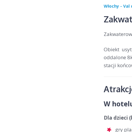
Włochy - Val 
Zakwat
Zakwaterow
Obiekt usyt
oddalone 8k
stacji końco
Atrakc
W hotel
Dla dzieci 
gry pl