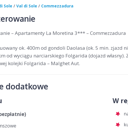
di Sole
/
Val di Sole
/
Commezzadura
erowanie
anie – Apartamenty La Moretina 3*** – Commezzadura
uowany ok. 400m od gondoli Daolasa (ok. 5 min. zjazd ni
m od wyciągu narciarskiego Folgarida (dojazd własny). Z
wej kolejki Folgarida – Malghet Aut.
je dodatkowe
u
W re
n
(bezpłatnie)
k
anszowe