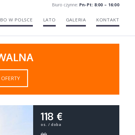
Biuro czynne:
Pn-Pt: 8:00 – 16:00
BO W POLSCE
LATO
GALERIA
KONTAKT
IWALNA
 OFERTY
118 €
os. / doba