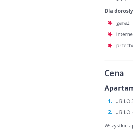
Dla dorosły
garaż
interne
przech
Cena
Apartam
„ BILO 
„ BILO 
Wszystkie ap