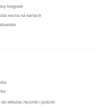
rasy biegowe
azda nocna na nartach
odowisko
doba
oba
 do włosów, ręczniki i pościel