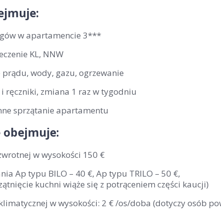
ejmuje:
egów w apartamencie 3***
eczenie KL, NNW
e prądu, wody, gazu, ogrzewanie
 i ręczniki, zmiana 1 raz w tygodniu
nne sprzątanie apartamentu
 obejmuje:
 zwrotnej w wysokości 150 €
nia Ap typu BILO – 40 €, Ap typu TRILO – 50 €,
zątnięcie kuchni wiąże się z potrąceniem części kaucji)
klimatycznej w wysokości: 2 € /os/doba (dotyczy osób po