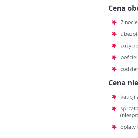
Cena ob
7 nocl
ubezpi
zużyci
pościel
codzie
Cena nie
kaucji
sprząta
(niespr
opłaty 