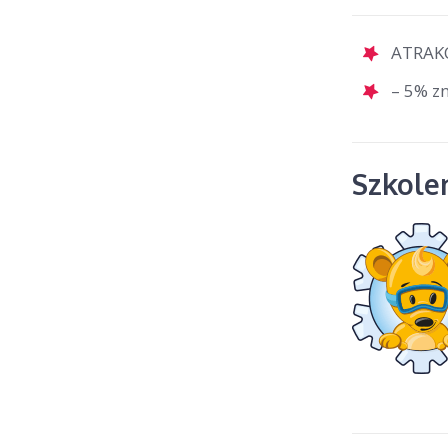
ATRAKC
– 5% zn
Szkolen