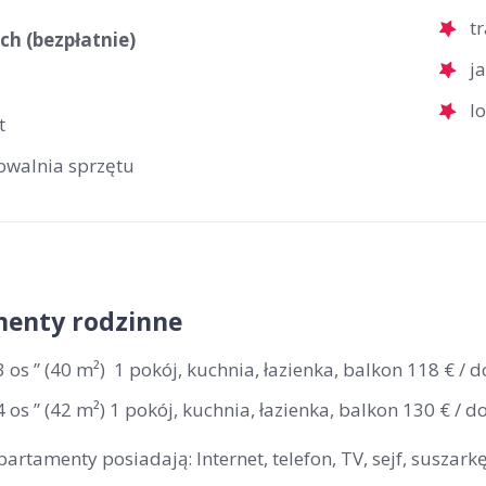
t
ch (bezpłatnie)
j
l
t
owalnia sprzętu
enty rodzinne
3 os ” (40 m²) 1 pokój, kuchnia, łazienka, balkon 118 € / 
4 os ” (42 m²) 1 pokój, kuchnia, łazienka, balkon 130 € / d
artamenty posiadają: Internet, telefon, TV, sejf, suszarkę