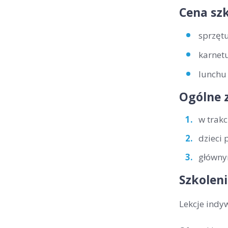
Cena szk
sprzętu
karnetu
lunchu 
Ogólne 
w trakc
dzieci 
głównym
Szkoleni
Lekcje indy