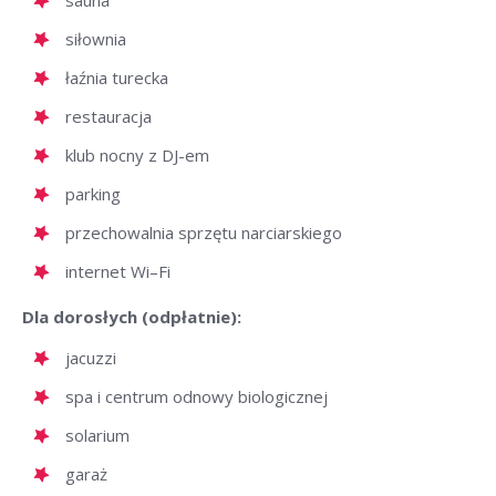
sauna
siłownia
łaźnia turecka
restauracja
klub nocny z DJ-em
parking
przechowalnia sprzętu narciarskiego
internet Wi–Fi
Dla dorosłych (odpłatnie):
jacuzzi
spa i centrum odnowy biologicznej
solarium
garaż