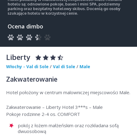
hotelu są: odnowione pokoje, basen i mini SPA, podziemny
parking oraz bezpłatny hotelowy skibus. Docenią go osoby
szukające hotelu w korzystnej cenie.
Ocena dimbo
Liberty
Włochy - Val di Sole
/
Val di Sole
/
Male
Zakwaterowanie
Hotel położony w centrum malowniczej miejscowości Male.
Zakwaterowanie – Liberty Hotel 3***s – Male
Pokoje rodzinne 2-4 os. COMFORT
pokój z łożem małżeńskim oraz rozkładana sofą
dwuosobową