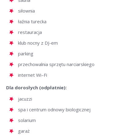
sauna
siłownia
łaźnia turecka
restauracja
klub nocny z DJ-em
parking
przechowalnia sprzętu narciarskiego
internet Wi–Fi
Dla dorosłych (odpłatnie):
jacuzzi
spa i centrum odnowy biologicznej
solarium
garaż