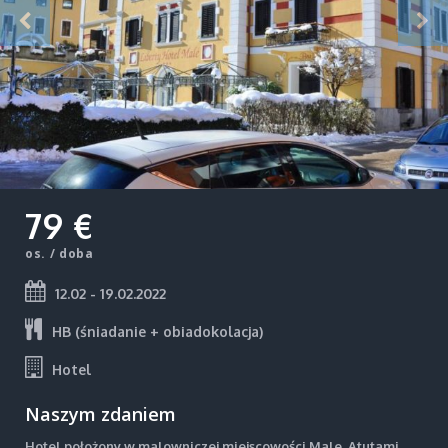
79 €
os. / doba
12.02 - 19.02.2022
HB (śniadanie + obiadokolacja)
Hotel
Naszym zdaniem
Hotel położony w malowniczej miejscowości Male. Atutami