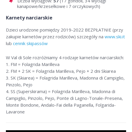
Liczba wyciągów:
57
(17 gondoli, 34 wyciągi
kanapowe/krzesełkowe i 7 orczykowych)
Karnety narciarskie
Dzieci urodzone pomiędzy 2019-2022 BEZPŁATNIE (przy
zakupie karnetów przez rodziców) szczegóły na
www.ski.it
lub
cennik skipassów
W Val di Sole rozróżniamy 4 rodzaje karnetów narciarskich:
1. FM = Folagrida Marilleva
2. FM + 2 SK = Folagrida Marilleva, Pejo + 2 dni Skiarea
3. SK (Skiarea) = Folagrida Marilleva, Madonna di Campiglio,
Pinzolo, Pejo
4. SS (Superskirama) = Folagrida Marilleva, Madonna di
Campiglio, Pinzolo, Pejo, Ponte di Lagno-Tonale-Presena,
Monte Bondone, Andalo-Fai della Paganella, Folgarida-
Lavarone