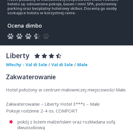
hotelu są: odnowione pokoje, basen i mini SPA, podziemny
parking oraz bezpłatny hotelowy skibus. Docenią go osoby
szukające hotelu w korzystnej cenie.
Ocena dimbo
Liberty
Włochy - Val di Sole
/
Val di Sole
/
Male
Zakwaterowanie
Hotel położony w centrum malowniczej miejscowości Male.
Zakwaterowanie – Liberty Hotel 3***s – Male
Pokoje rodzinne 2-4 os. COMFORT
pokój z łożem małżeńskim oraz rozkładana sofą
dwuosobową