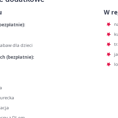
u
W re
n
bezpłatnie):
k
t
zabaw dla dzieci
j
ch (bezpłatnie):
l
a
turecka
racja
ocny z DJ-em