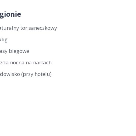
gionie
aturalny tor saneczkowy
ulig
rasy biegowe
azda nocna na nartach
odowisko (przy hotelu)