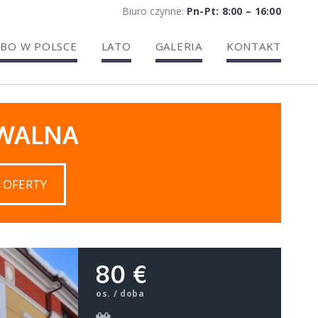
Biuro czynne:
Pn-Pt: 8:00 – 16:00
BO W POLSCE
LATO
GALERIA
KONTAKT
IWALNA
 OFERTY
80 €
os. / doba