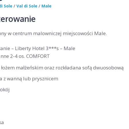
di Sole
/
Val di Sole
/
Male
erowanie
ony w centrum malowniczej miejscowości Male.
nie – Liberty Hotel 3***s – Male
inne 2-4 os. COMFORT
z łożem małżeńskim oraz rozkładana sofą dwuosobową
ka z wanną lub prysznicem
okój
ka