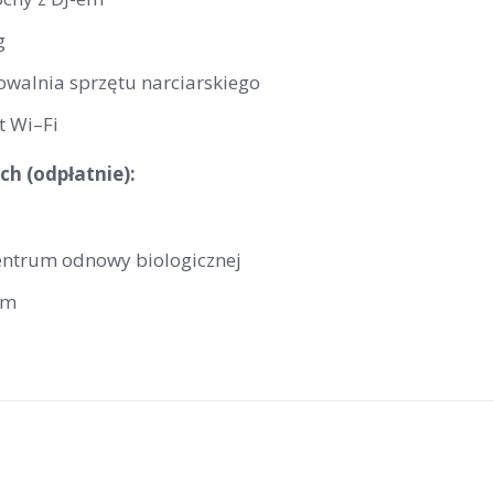
g
owalnia sprzętu narciarskiego
t Wi–Fi
ch (odpłatnie):
centrum odnowy biologicznej
um