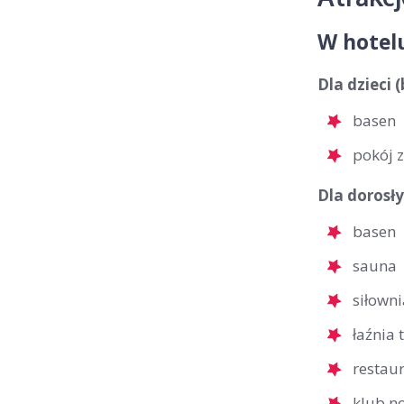
W hotel
Dla dzieci (
basen
pokój 
Dla dorosły
basen
sauna
siłowni
łaźnia 
restau
klub n