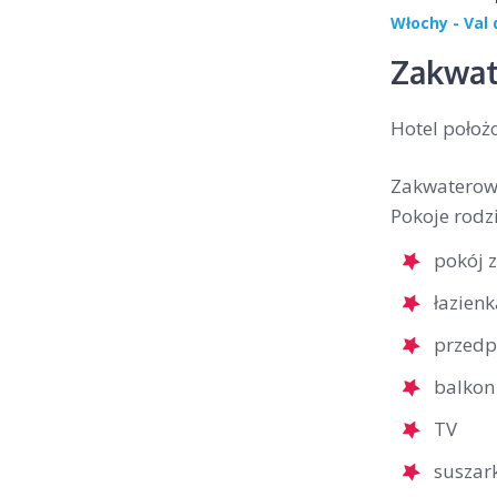
Włochy - Val 
Zakwat
Hotel położ
Zakwaterowa
Pokoje rodz
pokój 
łazien
przedp
balkon
TV
suszar