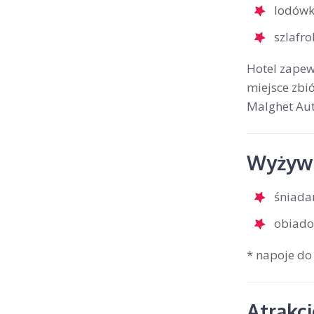
lodów
szlafro
Hotel zapewn
miejsce zbió
Malghet Aut
Wyżywi
śniada
obiado
* napoje do
Atrakc