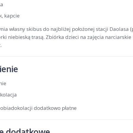
ka
k, kapcie
ia własny skibus do najbliżej położonej stacji Daolasa (
rki niebieską trasą. Zbiórka dzieci na zajęcia narciarskie
.
enie
nie
kolacja
 obiadokolacji dodatkowo płatne
je dodatkowe