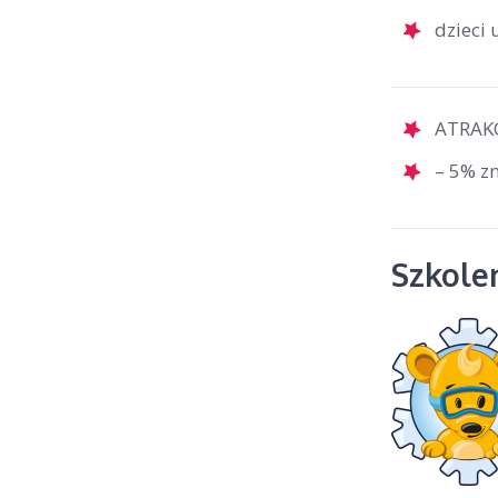
dzieci
ATRAKC
– 5% zn
Szkolen