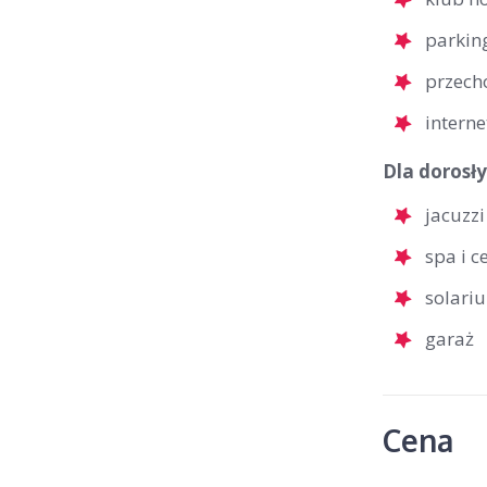
parkin
przech
interne
Dla dorosły
jacuzzi
spa i 
solari
garaż
Cena