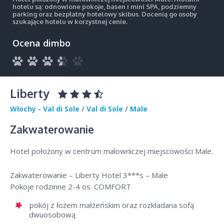
hotelu są: odnowione pokoje, basen i mini SPA, podziemny
parking oraz bezpłatny hotelowy skibus. Docenią go osoby
szukające hotelu w korzystnej cenie.
Ocena dimbo
Liberty
Włochy - Val di Sole
/
Val di Sole
/
Male
Zakwaterowanie
Hotel położony w centrum malowniczej miejscowości Male.
Zakwaterowanie – Liberty Hotel 3***s – Male
Pokoje rodzinne 2-4 os. COMFORT
pokój z łożem małżeńskim oraz rozkładana sofą
dwuosobową