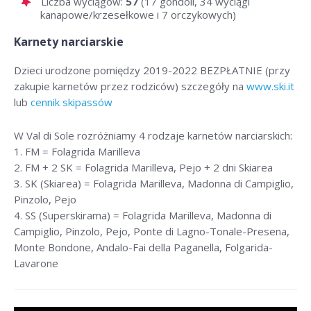
Liczba wyciągów:
57
(17 gondoli, 34 wyciągi
kanapowe/krzesełkowe i 7 orczykowych)
Karnety narciarskie
Dzieci urodzone pomiędzy 2019-2022 BEZPŁATNIE (przy
zakupie karnetów przez rodziców) szczegóły na
www.ski.it
lub
cennik skipassów
W Val di Sole rozróżniamy 4 rodzaje karnetów narciarskich:
1. FM = Folagrida Marilleva
2. FM + 2 SK = Folagrida Marilleva, Pejo + 2 dni Skiarea
3. SK (Skiarea) = Folagrida Marilleva, Madonna di Campiglio,
Pinzolo, Pejo
4. SS (Superskirama) = Folagrida Marilleva, Madonna di
Campiglio, Pinzolo, Pejo, Ponte di Lagno-Tonale-Presena,
Monte Bondone, Andalo-Fai della Paganella, Folgarida-
Lavarone