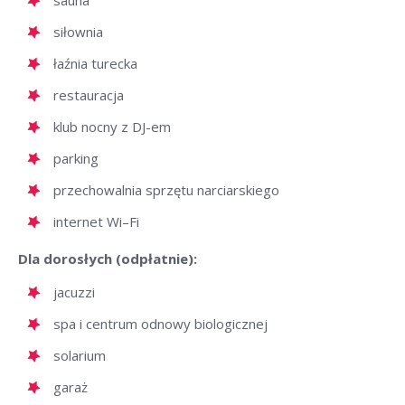
sauna
siłownia
łaźnia turecka
restauracja
klub nocny z DJ-em
parking
przechowalnia sprzętu narciarskiego
internet Wi–Fi
Dla dorosłych (odpłatnie):
jacuzzi
spa i centrum odnowy biologicznej
solarium
garaż