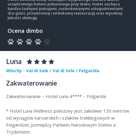
urządzonego hotelu położonego przy stoku. Hotel zachęca
bardzo ładnymi pokojami, rozbudowanymi udogodnieniami
dla gości, przestronną i widokową restauracją oraz wysokiej
jakości obsługą.
Ocena dimbo
Luna
Włochy - Val di Sole
/
Val di Sole
/
Folgarida
Zakwaterowanie
Zakwaterowanie – Hotel Luna 4**** – Folgarida
* Hotel Luna Wellness położony jest zaledwie 150 metrów
od wyciągów narciarskich i szlaków trekkingowych w
Folgaridzie, pomiędzy Parkiem Narodowym Stelvio a
Trydentem.