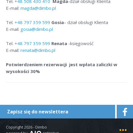
Tel.
+48
508 430 410
Magda
-dział obsługi Klienta
E-mail:
magda@dimbo.pl
Tel.
+48
797 359 599
Gosia
– dział obsługi Klienta
E-mail:
gosia@dimbo.pl
Tel.
+48
797 359 599
Renata
-księgowość
E-mail:
renata@dimbo.pl
Potwierdzeniem rezerwacji jest wpłata zaliczki w
wysokości 30%
Zapisz się do newslettera
Copyright 2026 - Dimbo