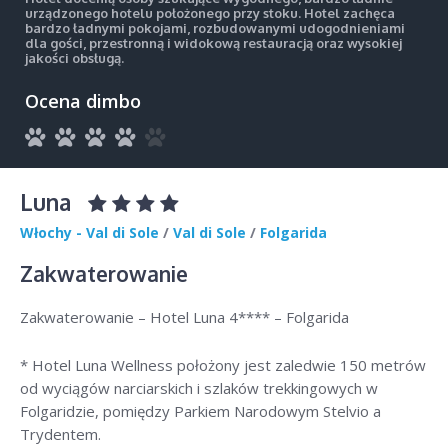
urządzonego hotelu położonego przy stoku. Hotel zachęca
bardzo ładnymi pokojami, rozbudowanymi udogodnieniami
dla gości, przestronną i widokową restauracją oraz wysokiej
jakości obsługą.
Ocena dimbo
Luna
Włochy - Val di Sole
/
Val di Sole
/
Folgarida
Zakwaterowanie
Zakwaterowanie – Hotel Luna 4**** – Folgarida
* Hotel Luna Wellness położony jest zaledwie 150 metrów
od wyciągów narciarskich i szlaków trekkingowych w
Folgaridzie, pomiędzy Parkiem Narodowym Stelvio a
Trydentem.