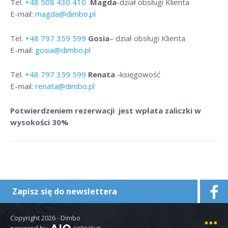
Tel.
+48
508 430 410
Magda
-dział obsługi Klienta
E-mail:
magda@dimbo.pl
Tel.
+48
797 359 599
Gosia
– dział obsługi Klienta
E-mail:
gosia@dimbo.pl
Tel.
+48
797 359 599
Renata
-księgowość
E-mail:
renata@dimbo.pl
Potwierdzeniem rezerwacji jest wpłata zaliczki w
wysokości 30%
Zapisz się do newslettera
Copyright 2026 - Dimbo