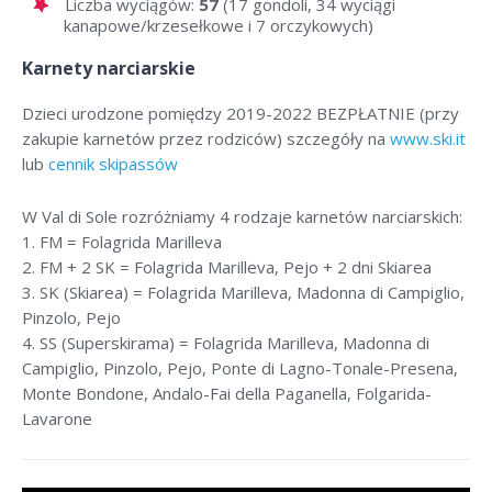
Liczba wyciągów:
57
(17 gondoli, 34 wyciągi
kanapowe/krzesełkowe i 7 orczykowych)
Karnety narciarskie
Dzieci urodzone pomiędzy 2019-2022 BEZPŁATNIE (przy
zakupie karnetów przez rodziców) szczegóły na
www.ski.it
lub
cennik skipassów
W Val di Sole rozróżniamy 4 rodzaje karnetów narciarskich:
1. FM = Folagrida Marilleva
2. FM + 2 SK = Folagrida Marilleva, Pejo + 2 dni Skiarea
3. SK (Skiarea) = Folagrida Marilleva, Madonna di Campiglio,
Pinzolo, Pejo
4. SS (Superskirama) = Folagrida Marilleva, Madonna di
Campiglio, Pinzolo, Pejo, Ponte di Lagno-Tonale-Presena,
Monte Bondone, Andalo-Fai della Paganella, Folgarida-
Lavarone