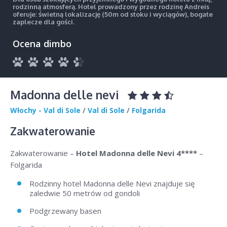
rodzinną atmosferą. Hotel prowadzony przez rodzinę Andreis
oferuje: świetną lokalizację (50m od stoku i wyciągów), bogate
zaplecze dla gości.
Ocena dimbo
Madonna delle nevi
Włochy - Val di Sole
/
Val di Sole
/
Folgarida
Zakwaterowanie
Zakwaterowanie –
Hotel Madonna delle Nevi 4****
–
Folgarida
Rodzinny hotel Madonna delle Nevi znajduje się
zaledwie 50 metrów od gondoli
Podgrzewany basen