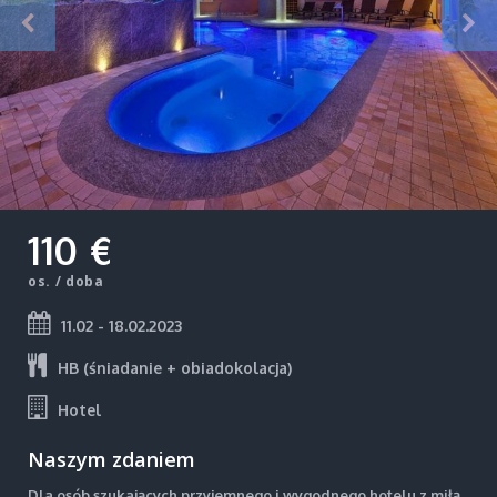
110 €
os. / doba
11.02 - 18.02.2023
HB (śniadanie + obiadokolacja)
Hotel
Naszym zdaniem
Dla osób szukających przyjemnego i wygodnego hotelu z miłą,