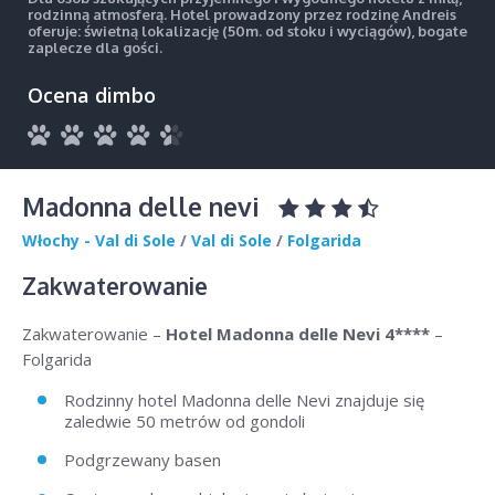
rodzinną atmosferą. Hotel prowadzony przez rodzinę Andreis
oferuje: świetną lokalizację (50m. od stoku i wyciągów), bogate
zaplecze dla gości.
Ocena dimbo
Madonna delle nevi
Włochy - Val di Sole
/
Val di Sole
/
Folgarida
Zakwaterowanie
Zakwaterowanie –
Hotel Madonna delle Nevi 4****
–
Folgarida
Rodzinny hotel Madonna delle Nevi znajduje się
zaledwie 50 metrów od gondoli
Podgrzewany basen