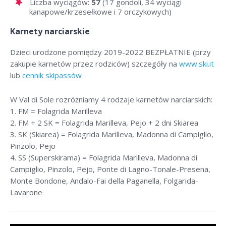
Liczba wyciągów:
57
(17 gondoli, 34 wyciągi
kanapowe/krzesełkowe i 7 orczykowych)
Karnety narciarskie
Dzieci urodzone pomiędzy 2019-2022 BEZPŁATNIE (przy
zakupie karnetów przez rodziców) szczegóły na
www.ski.it
lub
cennik skipassów
W Val di Sole rozróżniamy 4 rodzaje karnetów narciarskich:
1. FM = Folagrida Marilleva
2. FM + 2 SK = Folagrida Marilleva, Pejo + 2 dni Skiarea
3. SK (Skiarea) = Folagrida Marilleva, Madonna di Campiglio,
Pinzolo, Pejo
4. SS (Superskirama) = Folagrida Marilleva, Madonna di
Campiglio, Pinzolo, Pejo, Ponte di Lagno-Tonale-Presena,
Monte Bondone, Andalo-Fai della Paganella, Folgarida-
Lavarone