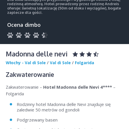
rodzinną atmosferą. Hotel prowadzony przez rodzinę Andreis
oferuje: świetną lokalizację (50m od stoku i wyciągów), bogate
zaplecze dla gości.
Ocena dimbo
Madonna delle nevi
Włochy - Val di Sole
/
Val di Sole
/
Folgarida
Zakwaterowanie
Zakwaterowanie –
Hotel Madonna delle Nevi 4****
–
Folgarida
Rodzinny hotel Madonna delle Nevi znajduje się
zaledwie 50 metrów od gondoli
Podgrzewany basen