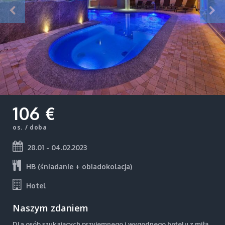
106 €
os. / doba
28.01 - 04.02.2023
HB (śniadanie + obiadokolacja)
Hotel
Naszym zdaniem
Dla osób szukających przyjemnego i wygodnego hotelu z miłą,