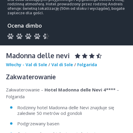
rodzinną atmosferą. Hotel prowadzony przez rodzinę Andreis
oferuje: świetną lokalizację (50m od stoku i wyciągów), bogate
zaplecze dla gości.
Ocena dimbo
Madonna delle nevi
Włochy - Val di Sole
/
Val di Sole
/
Folgarida
Zakwaterowanie
Zakwaterowanie –
Hotel Madonna delle Nevi 4****
–
Folgarida
Rodzinny hotel Madonna delle Nevi znajduje się
zaledwie 50 metrów od gondoli
Podgrzewany basen