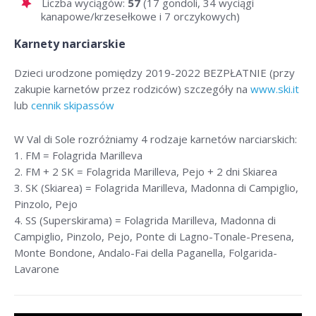
Liczba wyciągów:
57
(17 gondoli, 34 wyciągi
kanapowe/krzesełkowe i 7 orczykowych)
Karnety narciarskie
Dzieci urodzone pomiędzy 2019-2022 BEZPŁATNIE (przy
zakupie karnetów przez rodziców) szczegóły na
www.ski.it
lub
cennik skipassów
W Val di Sole rozróżniamy 4 rodzaje karnetów narciarskich:
1. FM = Folagrida Marilleva
2. FM + 2 SK = Folagrida Marilleva, Pejo + 2 dni Skiarea
3. SK (Skiarea) = Folagrida Marilleva, Madonna di Campiglio,
Pinzolo, Pejo
4. SS (Superskirama) = Folagrida Marilleva, Madonna di
Campiglio, Pinzolo, Pejo, Ponte di Lagno-Tonale-Presena,
Monte Bondone, Andalo-Fai della Paganella, Folgarida-
Lavarone