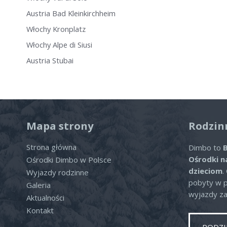
Austria Bad Kleinkirchheim
Włochy Kronplatz
Włochy Alpe di Siusi
Austria Stubai
Mapa strony
Rodzin
Strona główna
Dimbo to
B
Ośrodki n
Ośrodki Dimbo w Polsce
dzieciom
.
Wyjazdy rodzinne
pobyty w po
Galeria
wyjazdy za
Aktualności
Kontakt