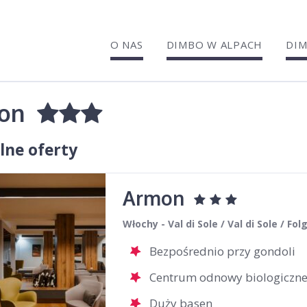
O NAS
DIMBO W ALPACH
DIM
mon
lne oferty
Armon
Włochy - Val di Sole / Val di Sole / Fol
Bezpośrednio przy gondoli
Centrum odnowy biologiczne
Duży basen