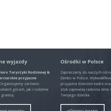
ne wyjazdy
Ośrodki w Polsce
iuro Turystyki Rodzinnej &
Zapraszamy do naszych ośr
arciarskie przyjazne
Dimbo w Polsce. Wykwalifiko
 Organizujemy zarówno
przyjazna dzieciom kadra or
lskich górach, jak i rodzinne
stok zapewnią radosna zimę 
 granicę.
Twojego dziecka