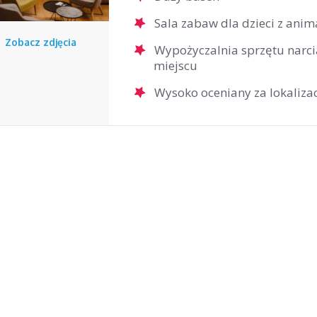
Sala zabaw dla dzieci z ani
Zobacz zdjęcia
Wypożyczalnia sprzętu narci
miejscu
o
Nd
Wysoko oceniany za lokaliza
1
2
8
9
15
16
22
23
29
30
5
6
zamknij