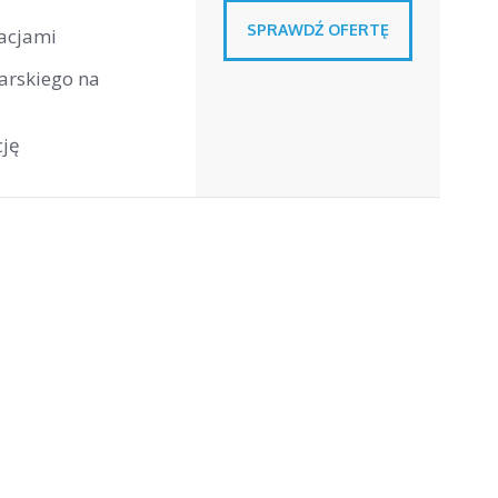
SPRAWDŹ OFERTĘ
macjami
arskiego na
cję