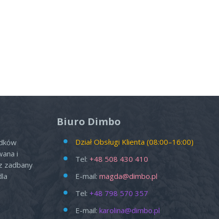
Biuro Dimbo
Dział Obsługi Klienta (08:00–16:00)
odków
wana i
Tel:
+48 508 430 410
az zadbany
dla
E-mail:
magda@dimbo.pl
Tel:
+48 798 570 357
E-mail:
karolina@dimbo.pl