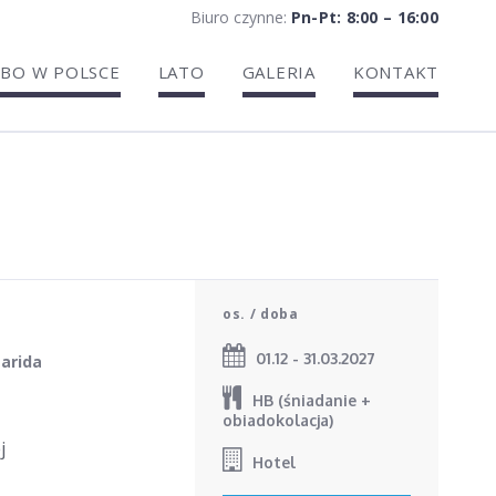
Biuro czynne:
Pn-Pt: 8:00 – 16:00
BO W POLSCE
LATO
GALERIA
KONTAKT
os. / doba
01.12 - 31.03.2027
garida
HB (śniadanie +
obiadokolacja)
j
Hotel