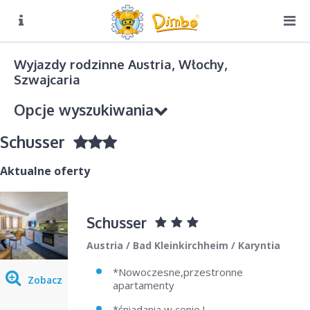
O NAS
Biuro czynne:
Wyjazdy rodzinne Austria, Włochy,
Pn-Pt: 8:00 – 16:00
Szwajcaria
DIMBO W ALPACH
Opcje wyszukiwania
DIMBO W POLSCE
Schusser
LATO
GALERIA
Aktualne oferty
KONTAKT
Kierunek podróży
Schusser
Wybierz
Austria / Bad Kleinkirchheim / Karyntia
Sezon
*Nowoczesne,przestronne
Wybierz
Zobacz
apartamenty
*śniadania w cenie !