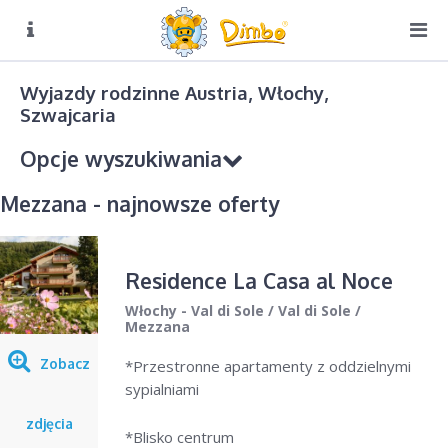
O NAS
Biuro czynne:
Wyjazdy rodzinne Austria, Włochy,
Pn-Pt: 8:00 – 16:00
Szwajcaria
DIMBO W ALPACH
Opcje wyszukiwania
DIMBO W POLSCE
Mezzana - najnowsze oferty
LATO
GALERIA
Residence La Casa al Noce
KONTAKT
Kierunek podróży
Włochy - Val di Sole
/
Val di Sole
/
Wybierz
Mezzana
Zobacz
*Przestronne apartamenty z oddzielnymi
Sezon
sypialniami
Wybierz
zdjęcia
*Blisko centrum