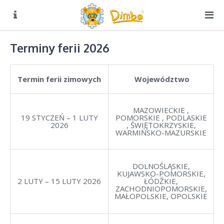
O NAS
Biuro czynne:
Terminy ferii 2026
Pn-Pt: 8:00 – 16:00
O Dimbo
Termin ferii zimowych
Województwo
Warto wiedzieć
Ubezpieczenie
MAZOWIECKIE ,
19 STYCZEŃ – 1 LUTY
POMORSKIE , PODLASKIE
Dokumenty do pobrania
2026
, ŚWIĘTOKRZYSKIE,
WARMIŃSKO-MAZURSKIE
COVID-19 FAQ
DIMBO W ALPACH
DOLNOŚLĄSKIE,
KUJAWSKO-POMORSKIE,
DIMBO W POLSCE
2 LUTY – 15 LUTY 2026
ŁÓDŹKIE,
ZACHODNIOPOMORSKIE,
MAŁOPOLSKIE, OPOLSKIE
LATO
GALERIA