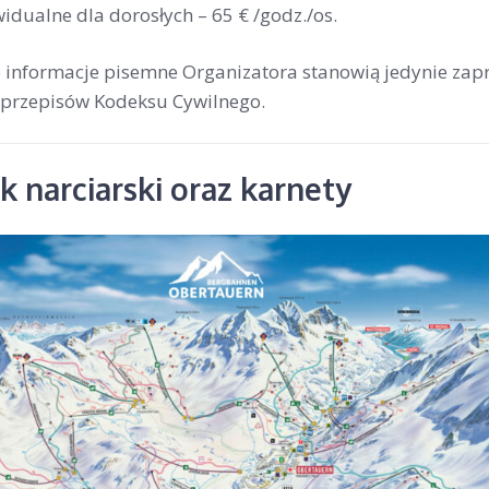
widualne dla dorosłych –
65 € /godz./os
.
ne informacje pisemne Organizatora stanowią jedynie zap
przepisów Kodeksu Cywilnego.
 narciarski oraz karnety