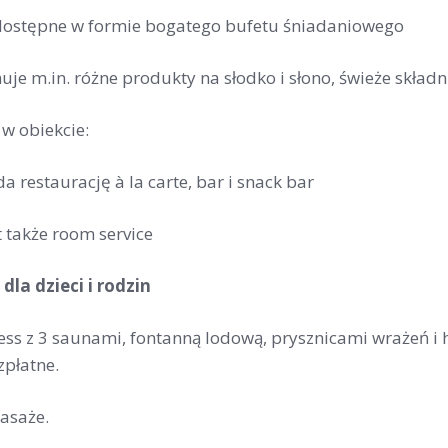
dostępne w formie bogatego bufetu śniadaniowego
je m.in. różne produkty na słodko i słono, świeże składni
 w obiekcie:
a restaurację à la carte, bar i snack bar
t także room service
dla dzieci i rodzin
ness z 3 saunami, fontanną lodową, prysznicami wrażeń i 
zpłatne.
asaże.