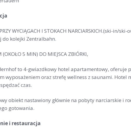
ertauern
cja
ZY WYCIĄGACH I STOKACH NARCIARSKICH.(ski-in/ski-out)
 do kolejki Zentralbahn.
 (OKOŁO 5 MIN) DO MIEJSCA ZBIÓRKI,
Bernhof to 4-gwiazdkowy hotel apartamentowy, oferuje 
 wyposażeniem oraz strefę wellness z saunami. Hotel ma 
 spędzać czas.
wy obiekt nastawiony głównie na pobyty narciarskie i ro
ego gotowania.
ie i restauracja