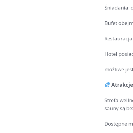
Śniadania: 
Bufet obejmu
Restauracja
Hotel posiad
możliwe jes
Atrakcje 
Strefa well
sauny są be
Dostępne m