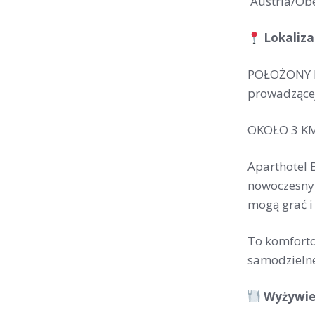
Austria/Ob
Lokaliza
POŁOŻONY PR
prowadzącej
OKOŁO 3 KM
Aparthotel 
nowoczesnym
mogą grać i
To komforto
samodzieln
Wyżywien