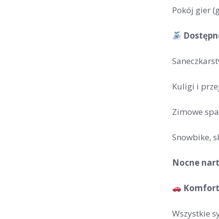
Pokój gier 
Dostępne
Saneczkarst
Kuligi i pr
Zimowe spac
Snowbike, sk
Nocne nart
Komfort
Wszystkie s