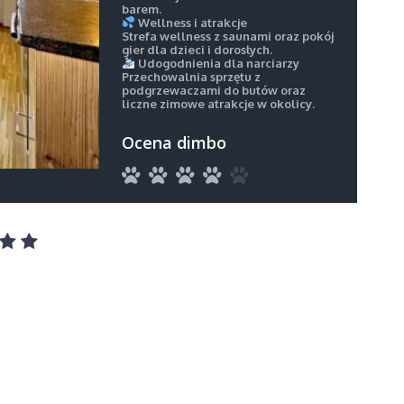
barem.
Wellness i atrakcje
Strefa wellness z saunami oraz pokój
gier dla dzieci i dorosłych.
Udogodnienia dla narciarzy
Przechowalnia sprzętu z
podgrzewaczami do butów oraz
liczne zimowe atrakcje w okolicy.
Ocena dimbo