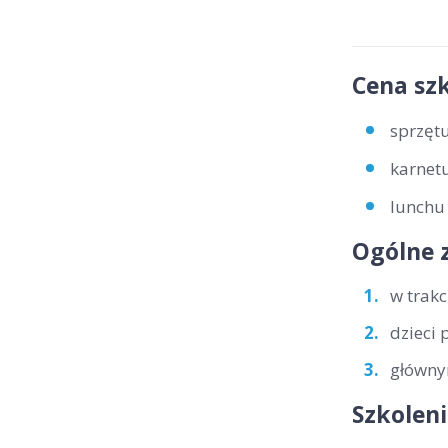
Cena szk
sprzętu
karnetu
lunchu 
Ogólne 
w trakc
dzieci 
głównym
Szkoleni