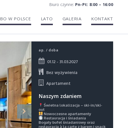
Biuro czynne:
Pn-Pt: 8:00 – 16:00
BO W POLSCE
LATO
GALERIA
KONTAKT
ap. / doba
01.12 - 31.03.2027
Bez wyżywienia
Apartament
Naszym zdaniem
Świetna lokalizacja – ski-in/ski-
out
Nowoczesne apartamenty
Restauracja i śniadania
Bogaty bufet śniadaniowy oraz
restauracja à la carte z barem i snack