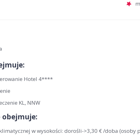
m
a
ejmuje:
erowanie Hotel 4****
enie
eczenie KL, NNW
 obejmuje:
klimatycznej w wysokości: dorośli->3,30 € /doba (osoby 