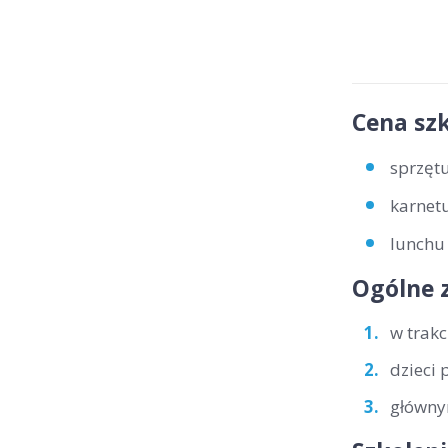
Cena szk
sprzętu
karnetu
lunchu 
Ogólne 
w trakc
dzieci 
głównym