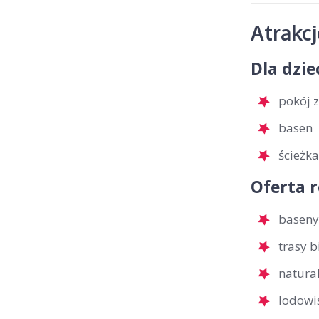
Atrakc
Dla dzie
pokój 
basen
ścieżk
Oferta 
baseny
trasy 
natural
lodowi