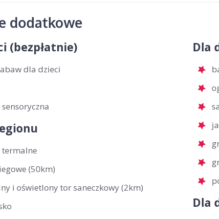
je dodatkowe
ci (bezpłatnie)
Dla 
zabaw dla dzieci
b
o
a sensoryczna
s
j
regionu
g
 termalne
g
biegowe (50km)
p
ny i oświetlony tor saneczkowy (2km)
Dla 
sko