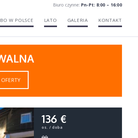
Biuro czynne:
Pn-Pt: 8:00 – 16:00
BO W POLSCE
LATO
GALERIA
KONTAKT
IWALNA
 OFERTY
136 €
os. / doba