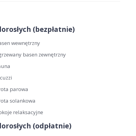
dorosłych (bezpłatnie)
asen wewnętrzny
grzewany basen zewnętrzny
auna
acuzzi
rota parowa
rota solankowa
okoje relaksacyjne
dorosłych (odpłatnie)