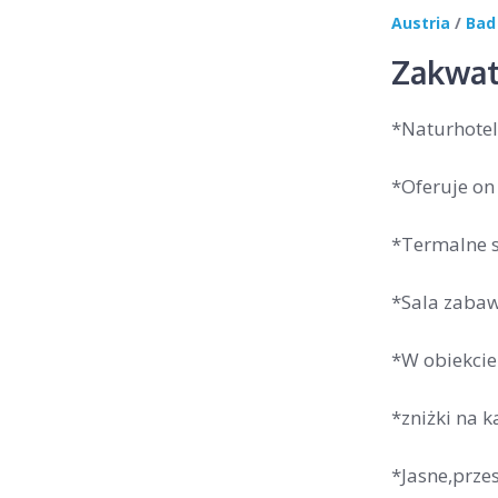
Austria
/
Bad
Zakwat
*Naturhotel
*Oferuje on
*Termalne s
*Sala zabaw
*W obiekcie
*zniżki na k
*Jasne,prze