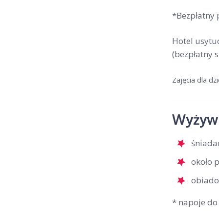
*Bezpłatny 
Hotel usytu
(bezpłatny s
Zajęcia dla d
Wyżywi
śniada
około 
obiado
* napoje do