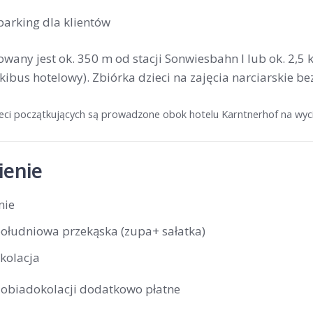
parking dla klientów
owany jest ok. 350 m od stacji Sonwiesbahn I lub ok. 2,5
kibus hotelowy). Zbiórka dzieci na zajęcia narciarskie b
zieci początkujących są prowadzone obok hotelu Karntnerhof na w
enie
nie
południowa przekąska (zupa+ sałatka)
kolacja
 obiadokolacji dodatkowo płatne