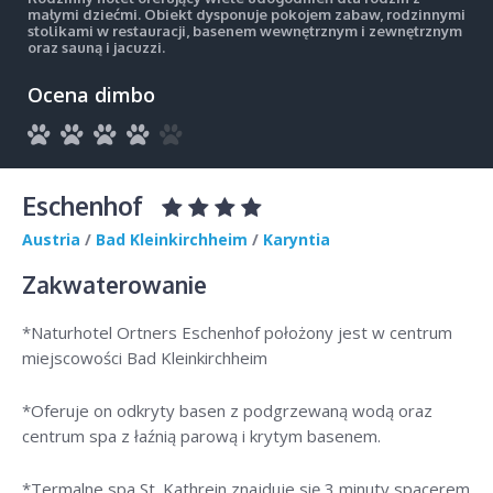
małymi dziećmi. Obiekt dysponuje pokojem zabaw, rodzinnymi
stolikami w restauracji, basenem wewnętrznym i zewnętrznym
oraz sauną i jacuzzi.
Ocena dimbo
Eschenhof
Austria
/
Bad Kleinkirchheim
/
Karyntia
Zakwaterowanie
*Naturhotel Ortners Eschenhof położony jest w centrum
miejscowości Bad Kleinkirchheim
*Oferuje on odkryty basen z podgrzewaną wodą oraz
centrum spa z łaźnią parową i krytym basenem.
*Termalne spa St. Kathrein znajduje się 3 minuty spacerem