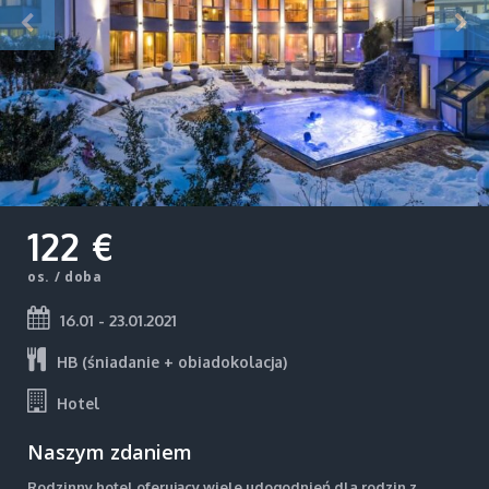
122 €
os. / doba
16.01 - 23.01.2021
HB (śniadanie + obiadokolacja)
Hotel
Naszym zdaniem
Rodzinny hotel oferujący wiele udogodnień dla rodzin z