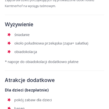
Zajęcia dla dzieci początkujących są prowadzone obok hotelu
Karntnerhof na wyciągu taśmowym.
Wyżywienie
śniadanie
około południowa przekąska (zupa+ sałatka)
obiadokolacja
* napoje do obiadokolacji dodatkowo płatne
Atrakcje dodatkowe
Dla dzieci (bezpłatnie)
pokój zabaw dla dzieci
basen