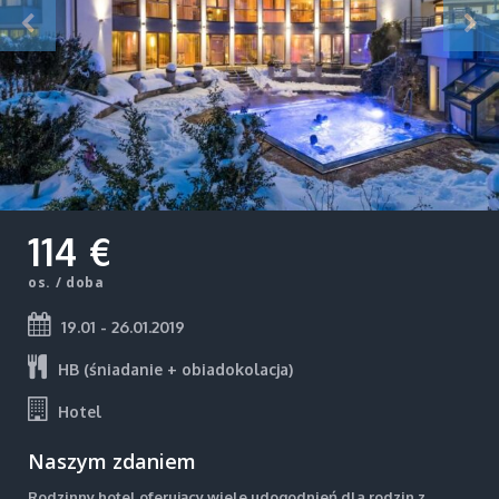
114 €
os. / doba
19.01 - 26.01.2019
HB (śniadanie + obiadokolacja)
Hotel
Naszym zdaniem
Rodzinny hotel oferujący wiele udogodnień dla rodzin z