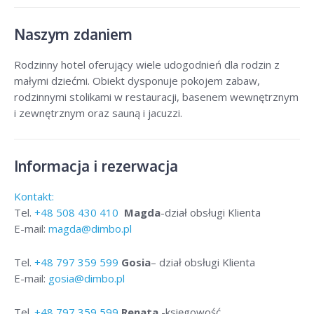
Naszym zdaniem
Rodzinny hotel oferujący wiele udogodnień dla rodzin z
małymi dziećmi. Obiekt dysponuje pokojem zabaw,
rodzinnymi stolikami w restauracji, basenem wewnętrznym
i zewnętrznym oraz sauną i jacuzzi.
Informacja i rezerwacja
Kontakt:
Tel.
+48
508 430 410
Magda
-dział obsługi Klienta
E-mail:
magda@dimbo.pl
Tel.
+48
797 359 599
Gosia
– dział obsługi Klienta
E-mail:
gosia@dimbo.pl
Tel.
+48
797 359 599
Renata
-księgowość