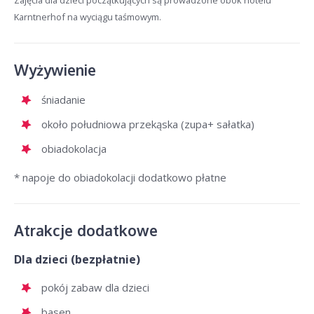
Zajęcia dla dzieci początkujących są prowadzone obok hotelu
Karntnerhof na wyciągu taśmowym.
Wyżywienie
śniadanie
około południowa przekąska (zupa+ sałatka)
obiadokolacja
* napoje do obiadokolacji dodatkowo płatne
Atrakcje dodatkowe
Dla dzieci (bezpłatnie)
pokój zabaw dla dzieci
basen