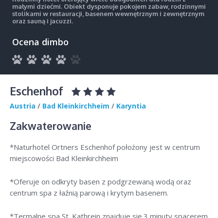
małymi dziećmi. Obiekt dysponuje pokojem zabaw, rodzinnymi
stolikami w restauracji, basenem wewnętrznym i zewnętrznym
oraz sauną i jacuzzi.
Ocena dimbo
Eschenhof
Austria
/
Bad Kleinkirchheim
/
Karyntia
Zakwaterowanie
*Naturhotel Ortners Eschenhof położony jest w centrum
miejscowości Bad Kleinkirchheim
*Oferuje on odkryty basen z podgrzewaną wodą oraz
centrum spa z łaźnią parową i krytym basenem.
*Termalne spa St. Kathrein znajduje się 3 minuty spacerem