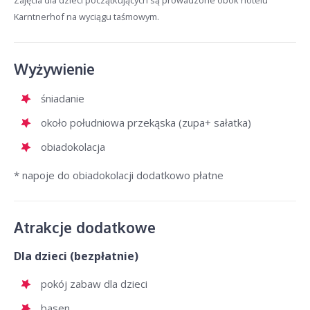
Zajęcia dla dzieci początkujących są prowadzone obok hotelu
Karntnerhof na wyciągu taśmowym.
Wyżywienie
śniadanie
około południowa przekąska (zupa+ sałatka)
obiadokolacja
* napoje do obiadokolacji dodatkowo płatne
Atrakcje dodatkowe
Dla dzieci (bezpłatnie)
pokój zabaw dla dzieci
basen