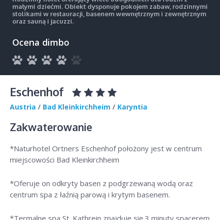
małymi dziećmi. Obiekt dysponuje pokojem zabaw, rodzinnymi
stolikami w restauracji, basenem wewnętrznym i zewnętrznym
oraz sauną i jacuzzi.
Ocena dimbo
Eschenhof
Austria
/
Bad Kleinkirchheim
/
Karyntia
Zakwaterowanie
*Naturhotel Ortners Eschenhof położony jest w centrum
miejscowości Bad Kleinkirchheim
*Oferuje on odkryty basen z podgrzewaną wodą oraz
centrum spa z łaźnią parową i krytym basenem.
*Termalne spa St. Kathrein znajduje się 3 minuty spacerem