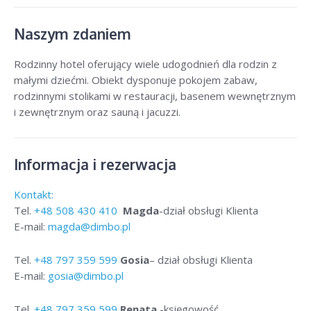
Naszym zdaniem
Rodzinny hotel oferujący wiele udogodnień dla rodzin z
małymi dziećmi. Obiekt dysponuje pokojem zabaw,
rodzinnymi stolikami w restauracji, basenem wewnętrznym
i zewnętrznym oraz sauną i jacuzzi.
Informacja i rezerwacja
Kontakt:
Tel.
+48
508 430 410
Magda
-dział obsługi Klienta
E-mail:
magda@dimbo.pl
Tel.
+48
797 359 599
Gosia
– dział obsługi Klienta
E-mail:
gosia@dimbo.pl
Tel.
+48
797 359 599
Renata
-księgowość