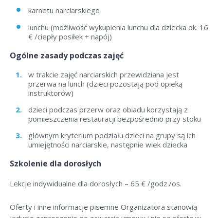
karnetu narciarskiego
lunchu (możliwość wykupienia lunchu dla dziecka ok. 16
€ /ciepły posiłek + napój)
Ogólne zasady podczas zajęć
w trakcie zajęć narciarskich przewidziana jest
przerwa na lunch (dzieci pozostają pod opieką
instruktorów)
dzieci podczas przerw oraz obiadu korzystają z
pomieszczenia restauracji bezpośrednio przy stoku
głównym kryterium podziału dzieci na grupy są ich
umiejętności narciarskie, następnie wiek dziecka
Szkolenie dla dorosłych
Lekcje indywidualne dla dorosłych –
65 € /godz./os
.
Oferty i inne informacje pisemne Organizatora stanowią
jedynie zaproszenie do zawarcia umowy i nie są ofertą w