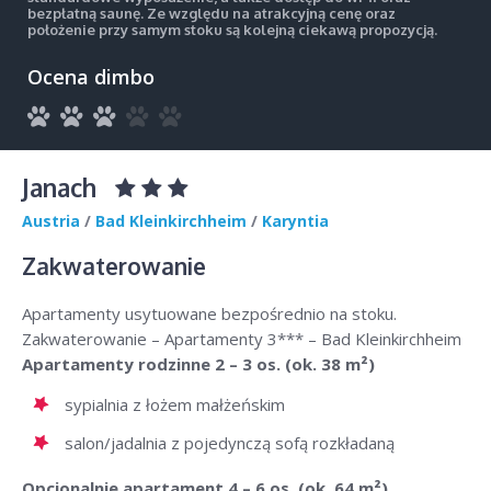
bezpłatną saunę. Ze względu na atrakcyjną cenę oraz
położenie przy samym stoku są kolejną ciekawą propozycją.
Ocena dimbo
Janach
Austria
/
Bad Kleinkirchheim
/
Karyntia
Zakwaterowanie
Apartamenty usytuowane bezpośrednio na stoku.
Zakwaterowanie – Apartamenty 3*** – Bad Kleinkirchheim
Apartamenty rodzinne 2 – 3 os. (ok. 38 m²)
sypialnia z łożem małżeńskim
salon/jadalnia z pojedynczą sofą rozkładaną
Opcjonalnie apartament 4 – 6 os. (ok. 64 m²)