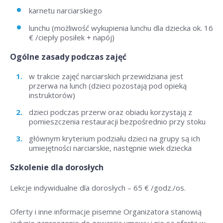
karnetu narciarskiego
lunchu (możliwość wykupienia lunchu dla dziecka ok. 16
€ /ciepły posiłek + napój)
Ogólne zasady podczas zajęć
w trakcie zajęć narciarskich przewidziana jest
przerwa na lunch (dzieci pozostają pod opieką
instruktorów)
dzieci podczas przerw oraz obiadu korzystają z
pomieszczenia restauracji bezpośrednio przy stoku
głównym kryterium podziału dzieci na grupy są ich
umiejętności narciarskie, następnie wiek dziecka
Szkolenie dla dorosłych
Lekcje indywidualne dla dorosłych –
65 € /godz./os
.
Oferty i inne informacje pisemne Organizatora stanowią
jedynie zaproszenie do zawarcia umowy i nie są ofertą w