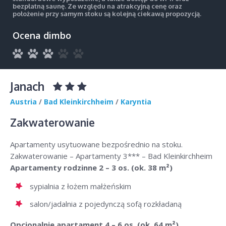
bezpłatną saunę. Ze względu na atrakcyjną cenę oraz
położenie przy samym stoku są kolejną ciekawą propozycją.
Ocena dimbo
Janach
Austria
/
Bad Kleinkirchheim
/
Karyntia
Zakwaterowanie
Apartamenty usytuowane bezpośrednio na stoku.
Zakwaterowanie – Apartamenty 3*** – Bad Kleinkirchheim
Apartamenty rodzinne 2 – 3 os. (ok. 38 m²)
sypialnia z łożem małżeńskim
salon/jadalnia z pojedynczą sofą rozkładaną
Opcjonalnie apartament 4 – 6 os. (ok. 64 m²)