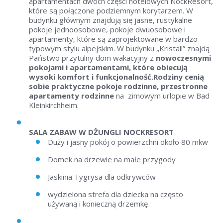
apartamentach dwóch części hotelowych NockResort,
które są połączone podziemnym korytarzem. W
budynku głównym znajdują się jasne, rustykalne
pokoje jednoosobowe, pokoje dwuosobowe i
apartamenty, które są zaprojektowane w bardzo
typowym stylu alpejskim. W budynku „Kristall” znajdą
Państwo przytulny dom wakacyjny z
nowoczesnymi
pokojami i apartamentami, które obiecują
wysoki komfort i funkcjonalność.
Rodziny cenią
sobie praktyczne pokoje rodzinne, przestronne
apartamenty rodzinne
na zimowym urlopie w Bad
Kleinkirchheim.
SALA ZABAW W DŻUNGLI NOCKRESORT
Duży i jasny pokój o powierzchni około 80 mkw
Domek na drzewie na małe przygody
Jaskinia Tygrysa dla odkrywców
wydzielona strefa dla dziecka na często
używaną i konieczną drzemkę