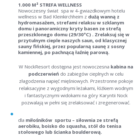
1.000 M² STREFA WELLNESS
Nowoczesny świat spa w 4-gwiazdkowym hotelu
wellness w Bad Kleinkirchheim z
dużą wanną z
hydromasażem, strefami relaksu w szklanym
domu i panoramiczny kryty basen ze strefą
przeszklonego domu (29/30°C) . Zrelaksuj się w
przytulnym cieple naszych saun, od klasycznej
sauny fińskiej, przez popularną saunę z sosny
kamiennej, po pachnącą łaźnię parową.
W NockResort dostępna jest nowoczesna
kabina na
podczerwień
do zabiegów cieplnych w celu
złagodzenia napięć mięśniowych. Przestronne pokoje
relaksacyjne z wygodnymi leżakami, łóżkiem wodnym
i fantastycznymi widokami na góry Karyntii Nock
pozwalają w pełni się zrelaksować i zregenerować.
dla
miłośników sportu – siłownia ze strefą
aerobiku, boisko do squasha, stół do tenisa
stołowego lub ścianka boulderową.