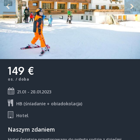
149 €
os. / doba
21.01 - 28.01.2023
HB (śniadanie + obiadokolacja)
Hotel
Naszym zdaniem
Hotel świetnie przystosowany do pobytu rodzin z dziećmi,