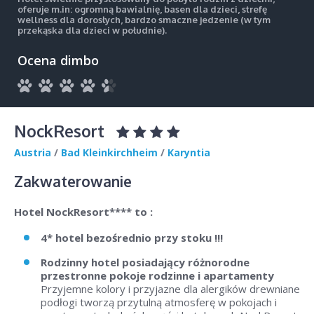
oferuje m.in: ogromną bawialnię, basen dla dzieci, strefę
wellness dla dorosłych, bardzo smaczne jedzenie (w tym
przekąska dla dzieci w południe).
Ocena dimbo
NockResort
Austria
/
Bad Kleinkirchheim
/
Karyntia
Zakwaterowanie
Hotel NockResort**** to :
4* hotel bezośrednio przy stoku !!!
Rodzinny hotel posiadający różnorodne
przestronne pokoje rodzinne i apartamenty
Przyjemne kolory i przyjazne dla alergików drewniane
podłogi tworzą przytulną atmosferę w pokojach i