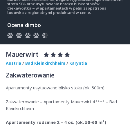
strefa SPA oraz usytuowanie bardzo blisko stoków.
Ciekawostka – w apartamentach w pełni zaopatrzona
lodówka z regionalnymi produktami w cenie.
Ocena dimbo
Mauerwirt
Austria
/
Bad Kleinkirchheim
/
Karyntia
Zakwaterowanie
Apartamenty usytuowane blisko stoku (ok. 500m).
Zakwaterowanie – Apartamenty Mauerwirt 4**** – Bad
Kleinkirchheim
Apartamenty rodzinne 2 – 4 os. (ok. 50-60 m²)