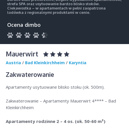
strefa SPA oraz usytuowanie bardzo blisko stoków.
Ciekawostka – w apartamentach w pełni zaopatrzona
lodówka z regionalnymi produktami w cenie.
Ocena dimbo
Mauerwirt
Austria
/
Bad Kleinkirchheim
/
Karyntia
Zakwaterowanie
Apartamenty usytuowane blisko stoku (ok. 500m).
Zakwaterowanie – Apartamenty Mauerwirt 4**** – Bad
Kleinkirchheim
Apartamenty rodzinne 2 – 4 os. (ok. 50-60 m²)