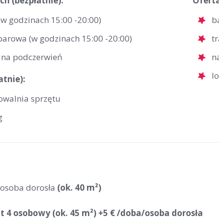
ch (bezpłatnie):
Ofert
(w godzinach 15:00 -20:00)
b
 parowa (w godzinach 15:00 -20:00)
t
 na podczerwień
n
l
atnie):
owalnia sprzętu
g
 osoba dorosła
(ok. 40 m²)
 4 osobowy (ok. 45 m²) +5 € /doba/osoba dorosła