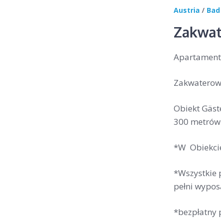
Austria
/
Bad
Zakwat
Apartamenty
Zakwaterowa
Obiekt Gäst
300 metrów 
*W Obiekcie
*Wszystkie 
pełni wypos
*bezpłatny 