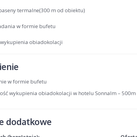
baseny termalne(300 m od obiektu)
adania w formie bufetu
wykupienia obiadokolacji
enie
nie w formie bufetu
ość wykupienia obiadokolacji w hotelu Sonnalm – 500
je dodatkowe