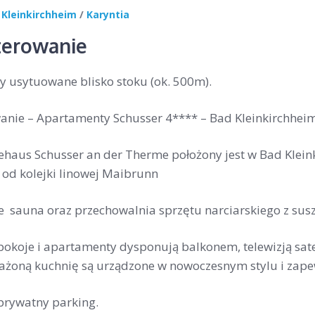
 Kleinkirchheim
/
Karyntia
erowanie
 usytuowane blisko stoku (ok. 500m).
nie – Apartamenty Schusser 4**** – Bad Kleinkirchhei
ehaus Schusser an der Therme położony jest w Bad Klein
od kolejki linowej Maibrunn
 sauna oraz przechowalnia sprzętu narciarskiego z susz
pokoje i apartamenty dysponują balkonem, telewizją sate
ażoną kuchnię są urządzone w nowoczesnym stylu i zape
prywatny parking.