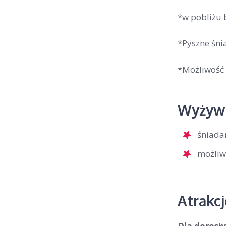
*w pobliżu 
*Pyszne śni
*Możliwość 
Wyżywi
śniada
możliw
Atrakc