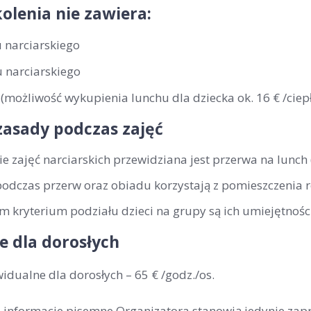
olenia nie zawiera:
 narciarskiego
 narciarskiego
(możliwość wykupienia lunchu dla dziecka ok. 16 € /ciepł
zasady podczas zajęć
ie zajęć narciarskich przewidziana jest przerwa na lunch
podczas przerw oraz obiadu korzystają z pomieszczenia 
 kryterium podziału dzieci na grupy są ich umiejętności
e dla dorosłych
widualne dla dorosłych –
65 € /godz./os
.
ne informacje pisemne Organizatora stanowią jedynie zap