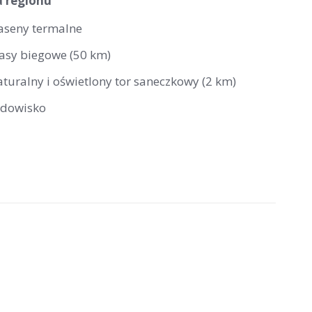
a regionu
aseny termalne
rasy biegowe (50 km)
aturalny i oświetlony tor saneczkowy (2 km)
odowisko