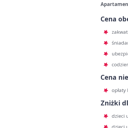
Apartament
Cena ob
zakwat
śniada
ubezpi
codzie
Cena nie
opłaty 
Zniżki d
dzieci
dzieci