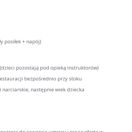
y posiłek + napój)
 (dzieci pozostają pod opieką instruktorów)
restauracji bezpośrednio przy stoku
 narciarskie, następnie wiek dziecka
roszenie do zawarcia umowy i nie są ofertą w