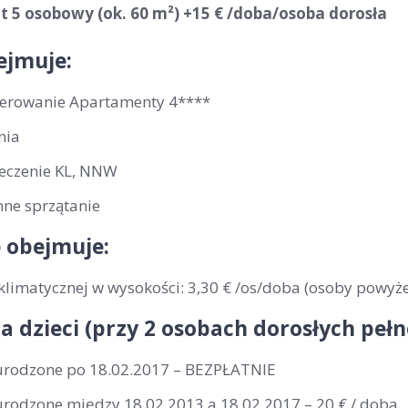
 5 osobowy (ok. 60 m²) +15 € /doba/osoba dorosła
ejmuje:
erowanie Apartamenty 4****
nia
eczenie KL, NNW
nne sprzątanie
 obejmuje:
klimatycznej w wysokości: 3,30 € /os/doba (osoby powyże
la dzieci (przy 2 osobach dorosłych peł
 urodzone po 18.02.2017 – BEZPŁATNIE
 urodzone między 18.02.2013 a 18.02.2017 – 20 € / doba