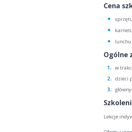
Cena szk
sprzętu
karnetu
lunchu 
Ogólne 
w trakc
dzieci 
głównym
Szkoleni
Lekcje indy
Oferty i in