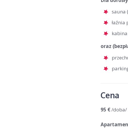
Dla dorosły
sauna 
łaźnia
kabina
oraz (bezpł
przech
parkin
Cena
95 €
/doba/
Apartament