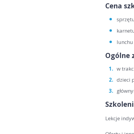
Cena szk
sprzętu
karnetu
lunchu 
Ogólne 
w trakc
dzieci 
głównym
Szkoleni
Lekcje indy
Oferty i in