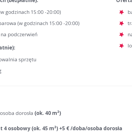
ch (bezpłatnie):
Ofert
(w godzinach 15:00 -20:00)
b
 parowa (w godzinach 15:00 -20:00)
t
 na podczerwień
n
l
atnie):
owalnia sprzętu
g
 osoba dorosła
(ok. 40 m²)
 4 osobowy (ok. 45 m²) +5 € /doba/osoba dorosła