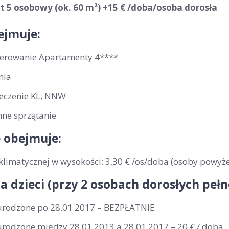
 5 osobowy (ok. 60 m²) +15 € /doba/osoba dorosła
ejmuje:
erowanie Apartamenty 4****
nia
eczenie KL, NNW
nne sprzątanie
 obejmuje:
klimatycznej w wysokości: 3,30 € /os/doba (osoby powyże
la dzieci (przy 2 osobach dorosłych peł
 urodzone po 28.01.2017 – BEZPŁATNIE
 urodzone między 28.01.2013 a 28.01.2017 – 20 € / doba