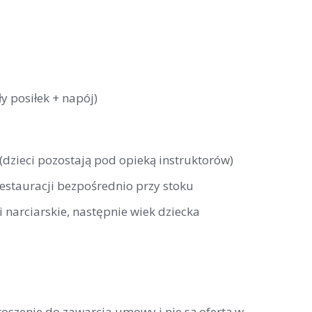
y posiłek + napój)
 (dzieci pozostają pod opieką instruktorów)
restauracji bezpośrednio przy stoku
 narciarskie, następnie wiek dziecka
roszenie do zawarcia umowy i nie są ofertą w