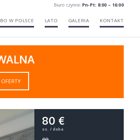
Biuro czynne:
Pn-Pt: 8:00 – 16:00
BO W POLSCE
LATO
GALERIA
KONTAKT
IWALNA
 OFERTY
80 €
os. / doba