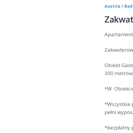
Austria
/
Bad
Zakwat
Apartamenty
Zakwaterowa
Obiekt Gäst
300 metrów 
*W Obiekcie
*Wszystkie 
pełni wypos
*bezpłatny 