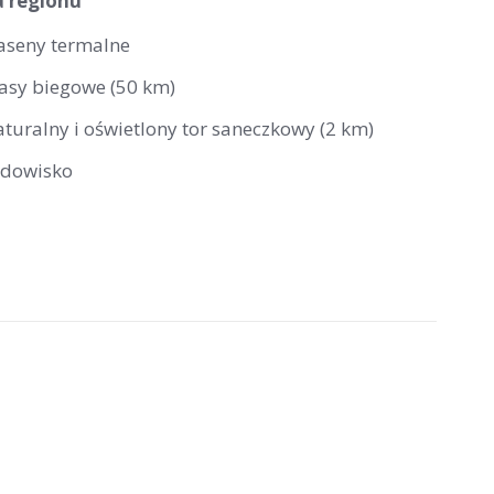
a regionu
aseny termalne
rasy biegowe (50 km)
aturalny i oświetlony tor saneczkowy (2 km)
odowisko