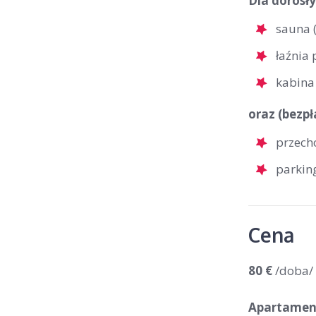
Dla dorosły
sauna 
łaźnia
kabina
oraz (bezpł
przech
parkin
Cena
80 €
/doba/
Apartament