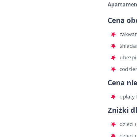
Apartament
Cena ob
zakwat
śniada
ubezpi
codzie
Cena nie
opłaty 
Zniżki d
dzieci
dzieci