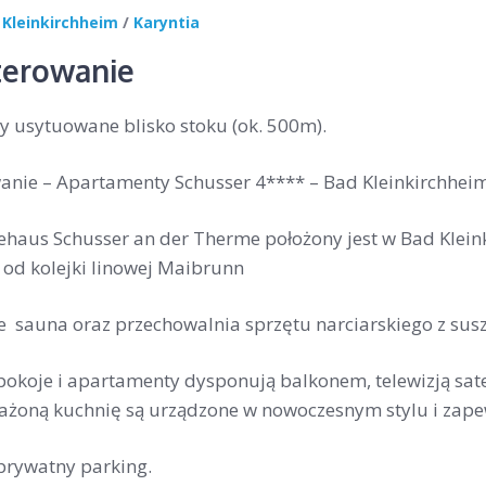
 Kleinkirchheim
/
Karyntia
erowanie
 usytuowane blisko stoku (ok. 500m).
nie – Apartamenty Schusser 4**** – Bad Kleinkirchhei
ehaus Schusser an der Therme położony jest w Bad Klein
od kolejki linowej Maibrunn
 sauna oraz przechowalnia sprzętu narciarskiego z susz
pokoje i apartamenty dysponują balkonem, telewizją sate
ażoną kuchnię są urządzone w nowoczesnym stylu i zape
prywatny parking.