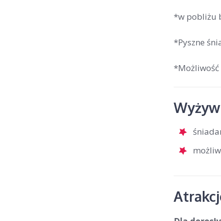
*w pobliżu 
*Pyszne śni
*Możliwość 
Wyżywi
śniada
możliw
Atrakc