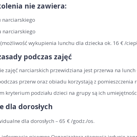
olenia nie zawiera:
 narciarskiego
 narciarskiego
(możliwość wykupienia lunchu dla dziecka ok. 16 € /ciepł
zasady podczas zajęć
ie zajęć narciarskich przewidziana jest przerwa na lunch
podczas przerw oraz obiadu korzystają z pomieszczenia 
 kryterium podziału dzieci na grupy są ich umiejętności
e dla dorosłych
widualne dla dorosłych –
65 € /godz./os
.
ne informacje pisemne Organizatora stanowią jedynie zap