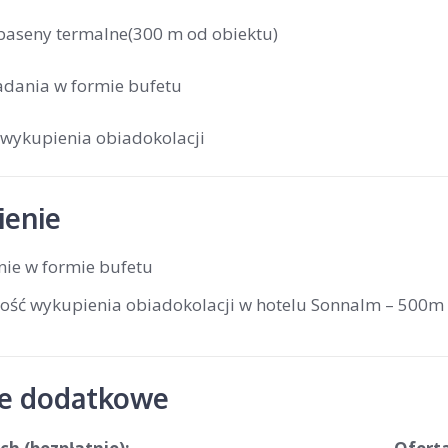
baseny termalne(300 m od obiektu)
adania w formie bufetu
wykupienia obiadokolacji
enie
nie w formie bufetu
ość wykupienia obiadokolacji w hotelu Sonnalm – 500
je dodatkowe