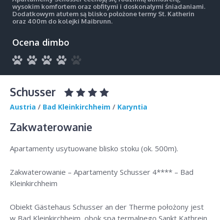
wysokim komfortem oraz obfitymi i doskonałymi śniadaniami.
Dodatkowym atutem są blisko położone termy St. Katherin
oraz 400m do kolejki Maibrunn.
Ocena dimbo
Schusser
Austria
/
Bad Kleinkirchheim
/
Karyntia
Zakwaterowanie
Apartamenty usytuowane blisko stoku (ok. 500m).
Zakwaterowanie – Apartamenty Schusser 4**** – Bad
Kleinkirchheim
Obiekt Gästehaus Schusser an der Therme położony jest
w Bad Kleinkirchheim, obok spa termalnego Sankt Kathrein