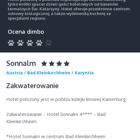
tylko krótki spacer dzieli gości hotelowych od basenów
termalnych Św. Katarzyny. Hotel oferuje przestronne centrum
odnowy biologicznej, a także wyśmienitą kuchnię ze
specjałami regionu.
Ocena dimbo
Sonnalm
Austria
/
Bad Kleinkirchheim
/
Karyntia
Zakwaterowanie
Hotel położony jest w pobliżu kolejki linowej Kaiserburg.
Zakwaterowanie – Hotel Sonnalm 4**** – Bad
Kleinkirchheim
*Hotel Sonnalm w centrum Bad Kleinkirchheim