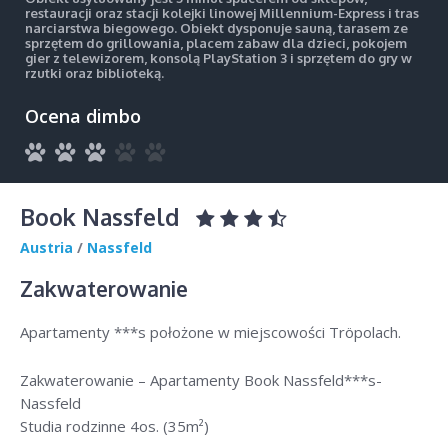
restauracji oraz stacji kolejki linowej Millennium-Express i tras
narciarstwa biegowego. Obiekt dysponuje sauną, tarasem ze
sprzętem do grillowania, placem zabaw dla dzieci, pokojem
gier z telewizorem, konsolą PlayStation 3 i sprzętem do gry w
rzutki oraz biblioteką.
Ocena dimbo
Book Nassfeld
Austria
/
Nassfeld
Zakwaterowanie
Apartamenty ***s położone w miejscowości Tröpolach.
Zakwaterowanie – Apartamenty Book Nassfeld***s-
Nassfeld
Studia rodzinne 4os. (35m²)