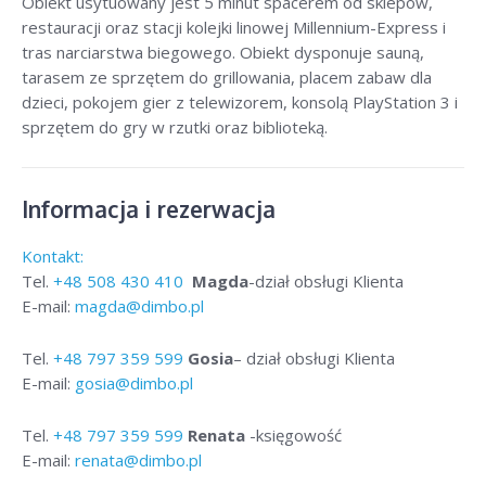
Obiekt usytuowany jest 5 minut spacerem od sklepów,
restauracji oraz stacji kolejki linowej Millennium-Express i
tras narciarstwa biegowego. Obiekt dysponuje sauną,
tarasem ze sprzętem do grillowania, placem zabaw dla
dzieci, pokojem gier z telewizorem, konsolą PlayStation 3 i
sprzętem do gry w rzutki oraz biblioteką.
Informacja i rezerwacja
Kontakt:
Tel.
+48
508 430 410
Magda
-dział obsługi Klienta
E-mail:
magda@dimbo.pl
Tel.
+48
797 359 599
Gosia
– dział obsługi Klienta
E-mail:
gosia@dimbo.pl
Tel.
+48
797 359 599
Renata
-księgowość
E-mail:
renata@dimbo.pl