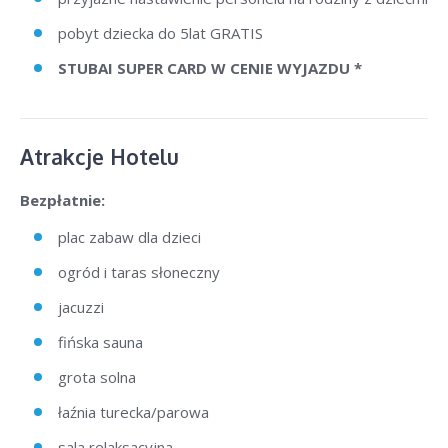
pobyt dziecka do 5lat GRATIS
STUBAI SUPER CARD W CENIE WYJAZDU *
Atrakcje Hotelu
Bezpłatnie:
plac zabaw dla dzieci
ogród i taras słoneczny
jacuzzi
fińska sauna
grota solna
łaźnia turecka/parowa
sala relaksacyjna