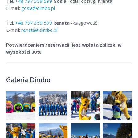
Tel.
+48
797 359 599
Gosia
– dział obsługi Klienta
E-mail:
gosia@dimbo.pl
Tel.
+48
797 359 599
Renata
-księgowość
E-mail:
renata@dimbo.pl
Potwierdzeniem rezerwacji jest wpłata zaliczki w
wysokości 30%
Galeria Dimbo