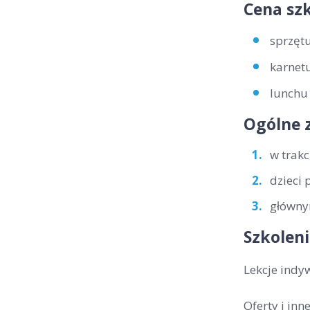
Cena szk
sprzętu
karnetu
lunchu 
Ogólne 
w trakc
dzieci 
głównym
Szkoleni
Lekcje indy
Oferty i in