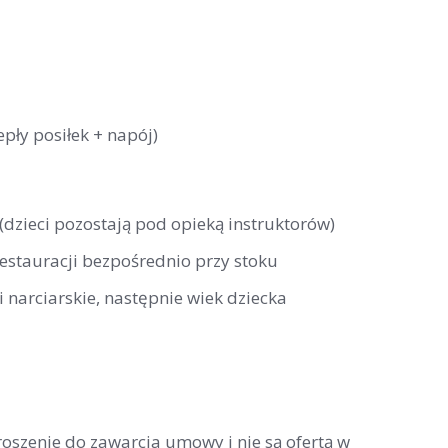
pły posiłek + napój)
 (dzieci pozostają pod opieką instruktorów)
restauracji bezpośrednio przy stoku
 narciarskie, następnie wiek dziecka
roszenie do zawarcia umowy i nie są ofertą w