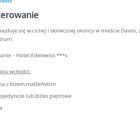
Davos
erowanie
ajduje się w cichej i słonecznej okolicy w mieście Davos
trum.
nie – Hotel Edelweiss ***s
oju wchodzi:
nia z łożem małżeńskim
pojedyncze lub łóżko piętrowe
a