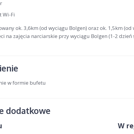
r
t Wi-Fi
owany ok. 3,6km (od wyciągu Bolgen) oraz ok. 1,5km (od 
ci na zajęcia narciarskie przy wyciągu Bolgen (1-2 dzień 
enie
nie w formie bufetu
je dodatkowe
u
W re