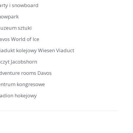
arty i snowboard
nowpark
uzeum sztuki
avos World of Ice
iadukt kolejowy Wiesen Viaduct
zczyt Jacobshorn
dventure rooms Davos
entrum kongresowe
tadion hokejowy