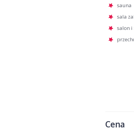
sauna
sala z
salon i
przech
Cena