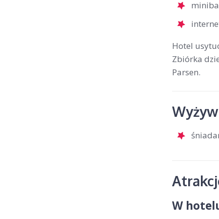
miniba
interne
Hotel usytu
Zbiórka dzie
Parsen.
Wyżywi
śniada
Atrakc
W hotel