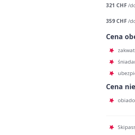
321 CHF
/d
359 CHF
/d
Cena ob
zakwat
śniada
ubezpi
Cena nie
obiado
Skipass