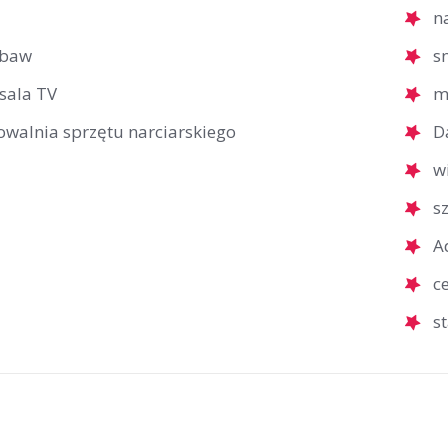
n
abaw
s
 sala TV
m
owalnia sprzętu narciarskiego
D
w
s
A
c
s