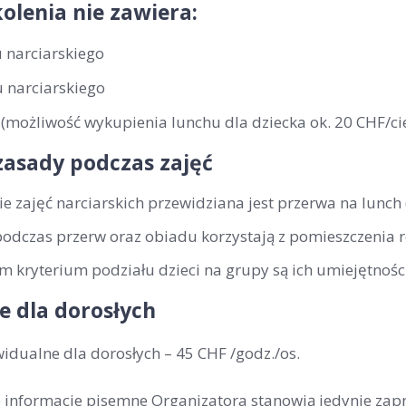
olenia nie zawiera:
 narciarskiego
 narciarskiego
(możliwość wykupienia lunchu dla dziecka ok. 20 CHF/cie
zasady podczas zajęć
ie zajęć narciarskich przewidziana jest przerwa na lunch
podczas przerw oraz obiadu korzystają z pomieszczenia 
 kryterium podziału dzieci na grupy są ich umiejętności
e dla dorosłych
widualne dla dorosłych –
45 CHF /godz./os
.
ne informacje pisemne Organizatora stanowią jedynie zap