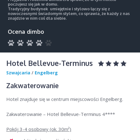
poczujesz się jak w domu.
Tradycyjny budynek umiejętnie i stylowo łączy się z
nowoczesnymi świadomym stylem, co sprawia, że każdy z nas
znajdzie w nim coś dla siebie.
Ocena dimbo
Hotel Bellevue-Terminus
Szwajcaria
/
Engelberg
Zakwaterowanie
Hotel znajduje się w centrum miejscowości Engelberg.
Zakwaterowanie – Hotel Bellevue-Terminus 4****
Pokój 3-4 osobowy (ok. 30m²)