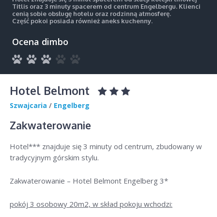
Titlis oraz 3 minuty spacerem od centrum Engelbergu. Klienci
cenią sobie obsługę hotelu oraz rodzinną atmosferę.
Część pokoi posiada również aneks kuchenny.
Ocena dimbo
Hotel Belmont
Szwajcaria
/
Engelberg
Zakwaterowanie
Hotel*** znajduje się 3 minuty od centrum, zbudowany w
tradycyjnym górskim stylu.
Zakwaterowanie – Hotel Belmont Engelberg 3*
pokój 3 osobowy 20m2, w skład pokoju wchodzi: