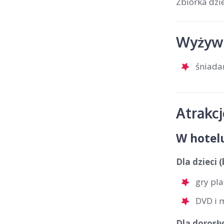
Zbiórka dzi
Wyżywi
śniada
Atrakc
W hotel
Dla dzieci 
gry pl
DVD i 
Dla dorosły