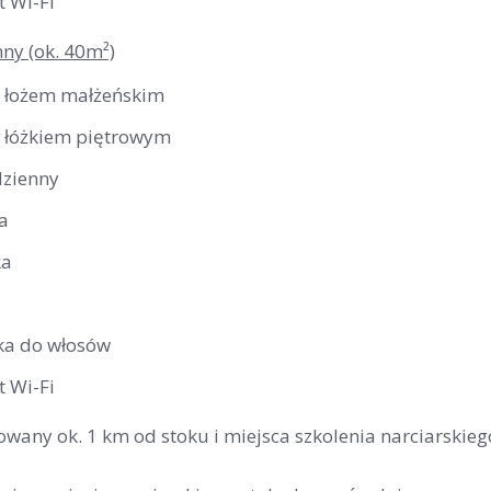
t Wi-Fi
nny (ok. 40m²)
z łożem małżeńskim
z łóżkiem piętrowym
dzienny
a
ka
ka do włosów
t Wi-Fi
owany ok. 1 km od stoku i miejsca szkolenia narciarskie