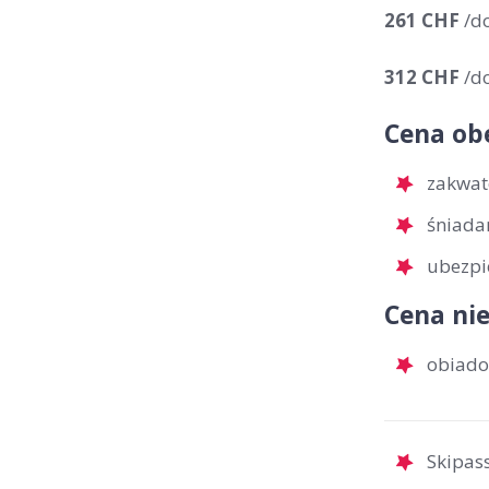
261 CHF
/d
312 CHF
/d
Cena ob
zakwat
śniada
ubezpi
Cena nie
obiadok
Skipass