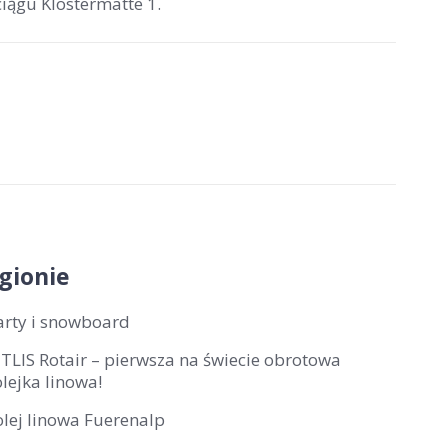
ciągu Klostermatte 1.
gionie
arty i snowboard
ITLIS Rotair – pierwsza na świecie obrotowa
lejka linowa!
olej linowa Fuerenalp