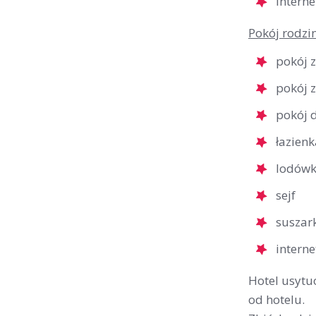
interne
Pokój rodzi
pokój 
pokój 
pokój 
łazienk
lodów
sejf
suszar
interne
Hotel usytu
od hotelu.