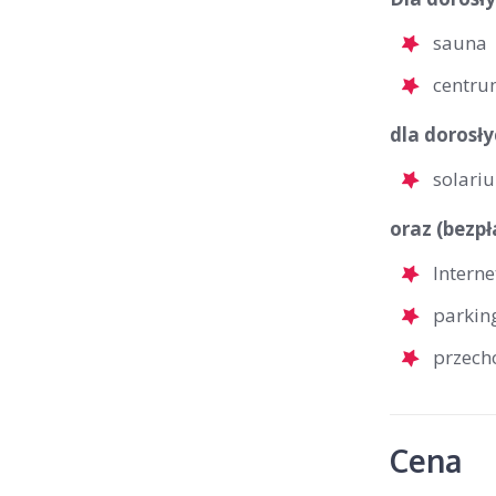
sauna
centrum
dla dorosły
solari
oraz (bezpł
Interne
parkin
przech
Cena