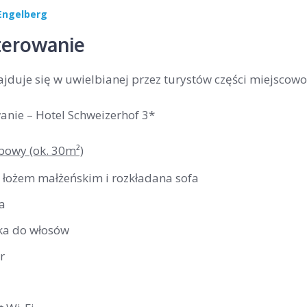
Engelberg
erowanie
ajduje się w uwielbianej przez turystów części miejscowo
nie – Hotel Schweizerhof 3*
bowy (ok. 30m²)
z łożem małżeńskim i rozkładana sofa
a
ka do włosów
r