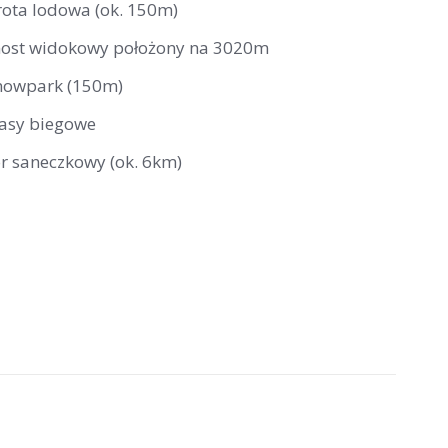
rota lodowa (ok. 150m)
ost widokowy położony na 3020m
nowpark (150m)
rasy biegowe
or saneczkowy (ok. 6km)