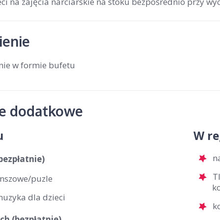
eci na zajęcia narciarskie na stoku bezpośrednio przy wy
enie
nie w formie bufetu
je dodatkowe
u
W re
n
(bezpłatnie)
T
anszowe/puzle
ko
muzyka dla dzieci
k
ch (bezpłatnie)