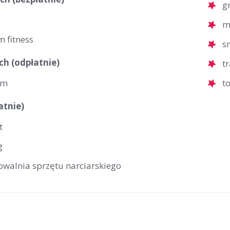
g
m
 fitness
s
ch (odpłatnie)
t
um
t
atnie)
t
g
owalnia sprzętu narciarskiego