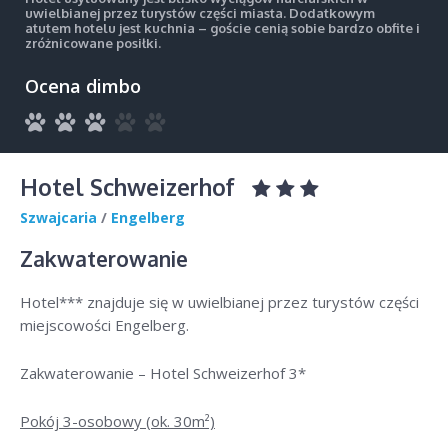
uwielbianej przez turystów części miasta. Dodatkowym
atutem hotelu jest kuchnia – goście cenią sobie bardzo obfite i
zróżnicowane posiłki.
Ocena dimbo
Hotel Schweizerhof
Szwajcaria
/
Engelberg
Zakwaterowanie
Hotel*** znajduje się w uwielbianej przez turystów części
miejscowości Engelberg.
Zakwaterowanie – Hotel Schweizerhof 3*
Pokój 3-osobowy (ok. 30m²)