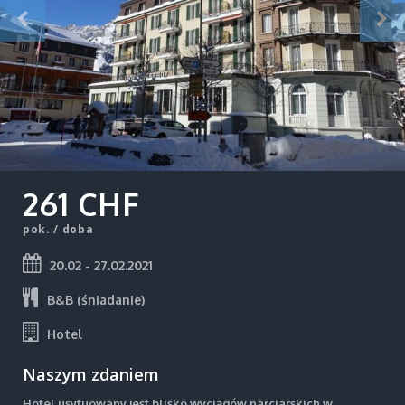
261 CHF
pok. / doba
20.02 - 27.02.2021
B&B (śniadanie)
Hotel
Naszym zdaniem
Hotel usytuowany jest blisko wyciągów narciarskich w