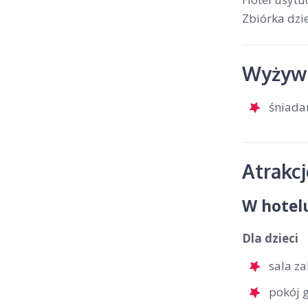
Zbiórka dzie
Wyżywi
śniada
Atrakc
W hotel
Dla dzieci
sala z
pokój g