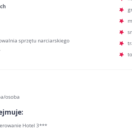
ych
g
m
s
owalnia sprzętu narciarskiego
t
V
t
ba/osoba
ejmuje:
erowanie Hotel 3***