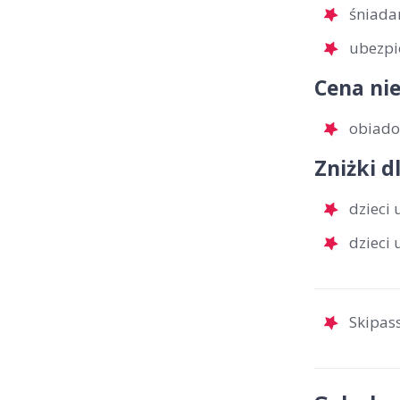
śniada
ubezpi
Cena nie
obiadok
Zniżki d
dzieci
dzieci
Skipass