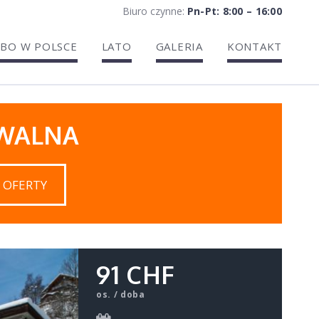
Biuro czynne:
Pn-Pt: 8:00 – 16:00
BO W POLSCE
LATO
GALERIA
KONTAKT
IWALNA
 OFERTY
91 CHF
os. / doba