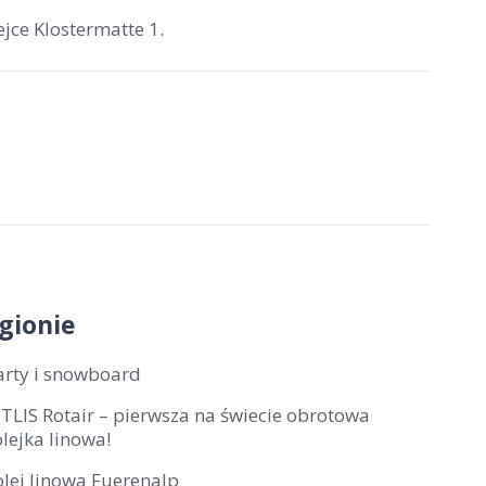
ejce Klostermatte 1.
gionie
arty i snowboard
ITLIS Rotair – pierwsza na świecie obrotowa
lejka linowa!
olej linowa Fuerenalp