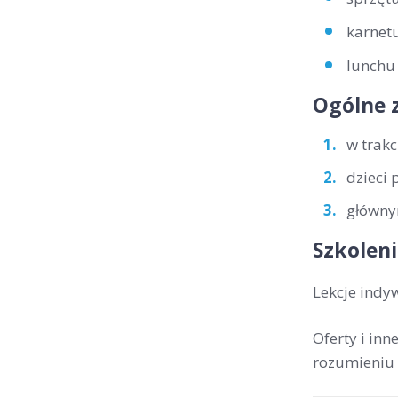
karnetu
lunchu 
Ogólne 
w trakc
dzieci 
głównym
Szkoleni
Lekcje indy
Oferty i in
rozumieniu 