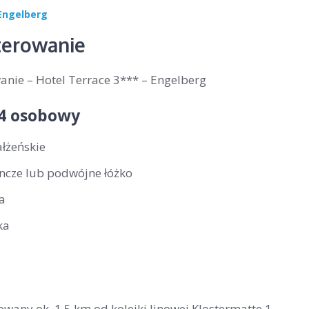
Engelberg
erowanie
nie – Hotel Terrace 3*** – Engelberg
-4 osobowy
ałżeńskie
ncze lub podwójne łóżko
a
ka
wany ok. 1,5 km od kolejki linowej Klostermatte 1.