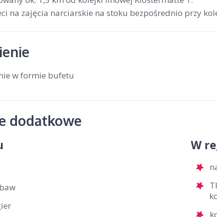
ci na zajęcia narciarskie na stoku bezpośrednio przy kol
enie
nie w formie bufetu
je dodatkowe
u
W re
n
T
abaw
ko
ier
k