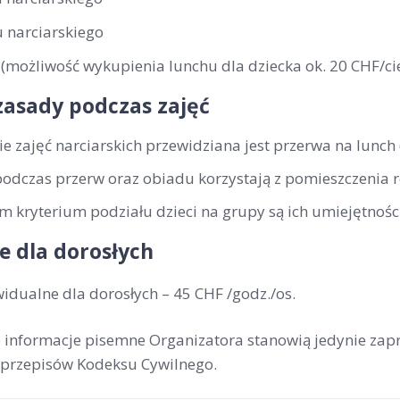
 narciarskiego
(możliwość wykupienia lunchu dla dziecka ok. 20 CHF/cie
zasady podczas zajęć
ie zajęć narciarskich przewidziana jest przerwa na lunch
podczas przerw oraz obiadu korzystają z pomieszczenia 
 kryterium podziału dzieci na grupy są ich umiejętności
e dla dorosłych
widualne dla dorosłych –
45 CHF /godz./os
.
ne informacje pisemne Organizatora stanowią jedynie zap
przepisów Kodeksu Cywilnego.