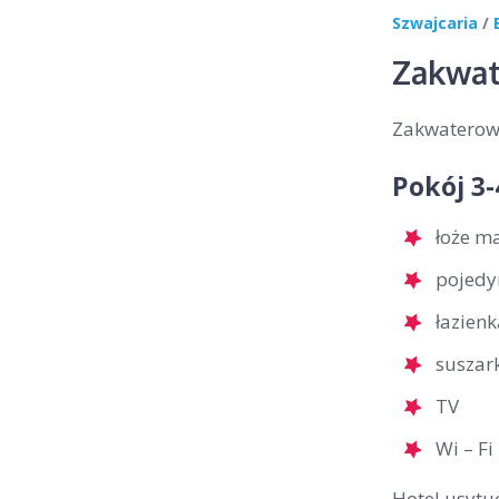
Szwajcaria
/
Zakwat
Zakwaterowa
Pokój 3
łoże m
pojedy
łazienk
suszar
TV
Wi – Fi
Hotel usytuo