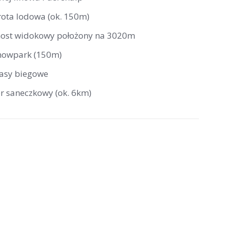
rota lodowa (ok. 150m)
ost widokowy położony na 3020m
nowpark (150m)
rasy biegowe
or saneczkowy (ok. 6km)