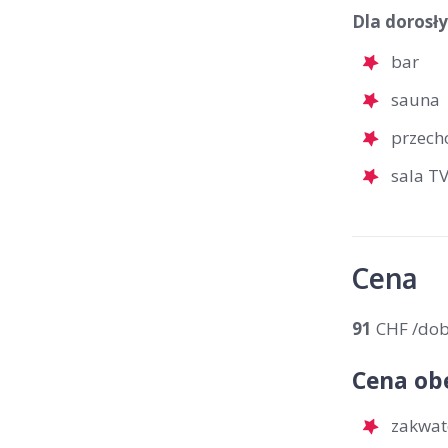
Dla dorosł
bar
sauna
przech
sala T
Cena
91
CHF /do
Cena ob
zakwat