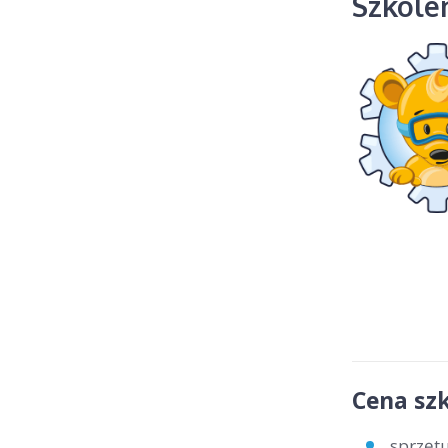
Szkolen
Cena szk
sprzętu