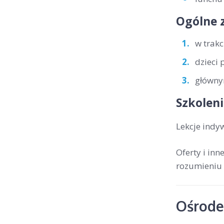
Ogólne 
w trakc
dzieci 
głównym
Szkoleni
Lekcje indy
Oferty i in
rozumieniu 
Ośrodek