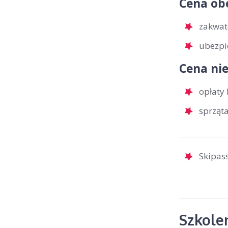
Cena ob
zakwat
ubezpi
Cena nie
opłaty 
sprząt
Skipass
Szkolen