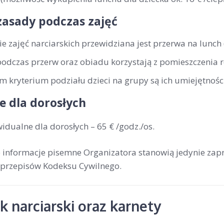
zasady podczas zajęć
ie zajęć narciarskich przewidziana jest przerwa na lunch
podczas przerw oraz obiadu korzystają z pomieszczenia 
 kryterium podziału dzieci na grupy są ich umiejętności
e dla dorosłych
widualne dla dorosłych –
65 € /godz./os
.
ne informacje pisemne Organizatora stanowią jedynie zap
przepisów Kodeksu Cywilnego.
 narciarski oraz karnety