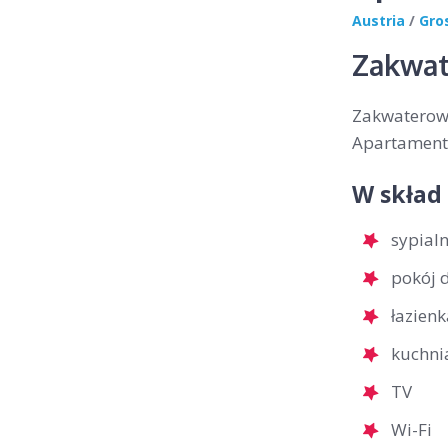
Austria
/
Gro
Zakwat
Zakwaterowa
Apartamenty
W skład
sypial
pokój 
łazienk
kuchni
TV
Wi-Fi