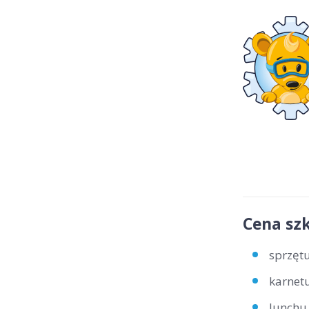
Cena szk
sprzętu
karnetu
lunchu 