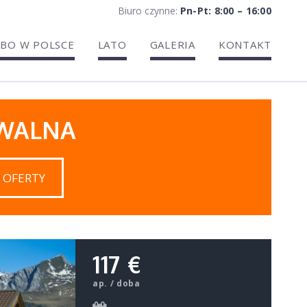
Biuro czynne:
Pn-Pt: 8:00 – 16:00
BO W POLSCE
LATO
GALERIA
KONTAKT
IWALNA
 OFERTY
117 €
ap. / doba