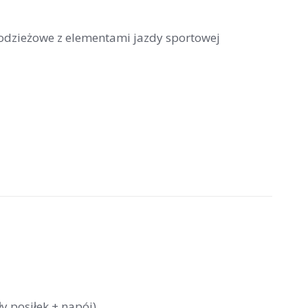
łodzieżowe z elementami jazdy sportowej
y posiłek + napój)