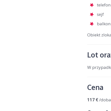
telefon
sejf
balkon
Obiekt zloka
Lot ora
W przypadku
Cena
117 €
/doba