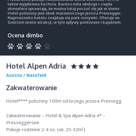
także wyjątkowa kuchnia. Bardzo miła obsługa i ciepła
atmosfera sprawiają, że można tutaj poczuć się jak w domu.
Hotel położony jest obok malowniczego jeziora Pressegger.
Naprzeciwko hotelu znajduje się park rozrywki. Oferuje on
Gościom wiele atrakcji, w tym spływy pontonem i kajakiem.
Ocena dimbo
Hotel Alpen Adria
Austria
/
Nassfeld
Zakwaterowanie
Hotel**** położony 100m od brzegu jeziora Pressegg.
Zakwaterowanie – Hotel & Spa Alpen Adria 4* –
Presseggersee
Pokoje rodzinne 2-4 os. (ok. 25-32m²)