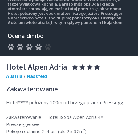
także wyjątkowa kuchnia. Bardzo miła obsługa i ciepła
atmosfera sprawiają, że można tutaj poczuć się jak w domu.
Hotel położony jest obok malowniczego jeziora Pressegger.
Naprzeciwko hotelu znajduje się park rozrywki. Oferuje on
Gościom wiele atrakcji, w tym spływy pontonem i kajakiem.
Ocena dimbo
Hotel Alpen Adria
Austria
/
Nassfeld
Zakwaterowanie
Hotel**** położony 100m od brzegu jeziora Pressegg.
Zakwaterowanie – Hotel & Spa Alpen Adria 4* –
Presseggersee
Pokoje rodzinne 2-4 os. (ok. 25-32m²)