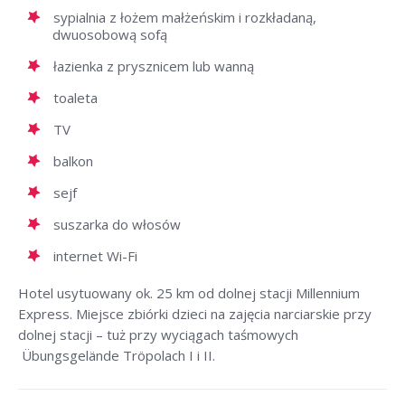
sypialnia z łożem małżeńskim i rozkładaną,
dwuosobową sofą
łazienka z prysznicem lub wanną
toaleta
TV
balkon
sejf
suszarka do włosów
internet Wi-Fi
Hotel usytuowany ok. 25 km od dolnej stacji Millennium
Express. Miejsce zbiórki dzieci na zajęcia narciarskie przy
dolnej stacji – tuż przy wyciągach taśmowych
Übungsgelände Tröpolach I i II.