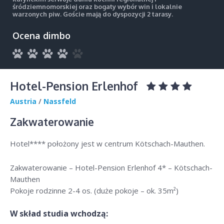
śródziemnomorskiej oraz bogaty wybór win i lokalnie
warzonych piw. Goście mają do dyspozycji 2 tarasy.
Ocena dimbo
Hotel-Pension Erlenhof
Austria
/
Nassfeld
Zakwaterowanie
Hotel**** położony jest w centrum Kötschach-Mauthen.
Zakwaterowanie – Hotel-Pension Erlenhof 4* – Kötschach-
Mauthen
Pokoje rodzinne 2-4 os. (duże pokoje – ok. 35m²)
W skład studia wchodzą: