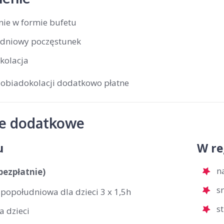
nie w formie bufetu
dniowy poczęstunek
kolacja
 obiadokolacji dodatkowo płatne
je dodatkowe
u
W re
n
(bezpłatnie)
s
 popołudniowa dla dzieci 3 x 1,5h
s
a dzieci