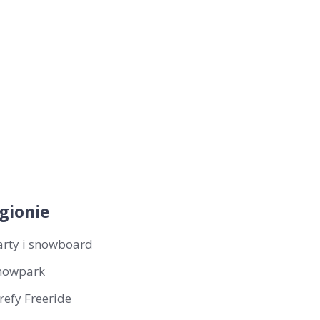
gionie
arty i snowboard
nowpark
trefy Freeride