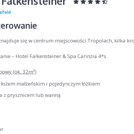
 Falkensteiner
sfeld
erowanie
znajduje się w centrum miejscowości Tröpolach, kilka kro
nie – Hotel Falkensteiner & Spa Carinzia 4*s
bowy (ok. 32m²)
z łożem małżeńskim i pojedynczym łóżkiem
ka z prysznicem lub wanną
ar