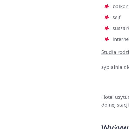
balkon
sejf
suszar
interne
Studia rodz
sypialnia z
Hotel usytuo
dolnej stac
Wyżywi