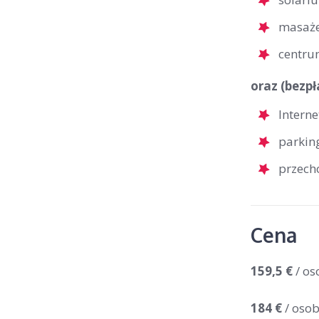
masaż
centru
oraz (bezpł
Interne
parkin
przech
Cena
159,5 €
/ os
184 €
/ osob