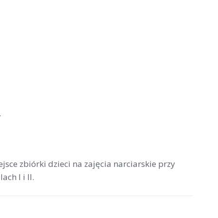
.
sce zbiórki dzieci na zajęcia narciarskie przy
h I i II.