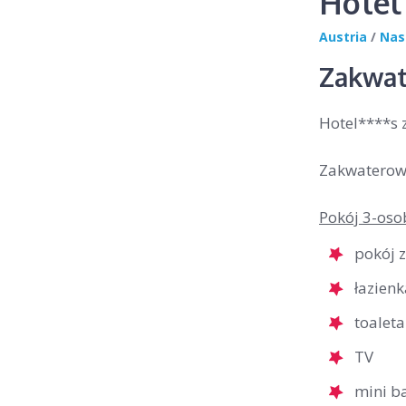
Hotel
Austria
/
Nas
Zakwat
Hotel****s 
Zakwaterowa
Pokój 3-oso
pokój 
łazien
toaleta
TV
mini b