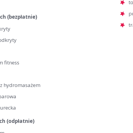
t
p
ch (bezpłatnie)
t
kryty
odkryty
 fitness
 z hydromasażem
 parowa
turecka
ch (odpłatnie)
um