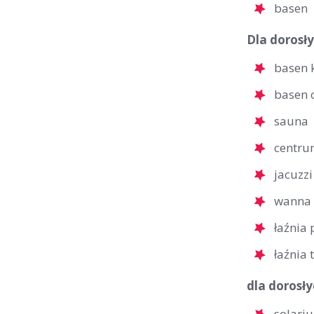
basen
Dla dorosły
basen 
basen 
sauna
centrum
jacuzzi
wanna
łaźnia
łaźnia 
dla dorosły
solari