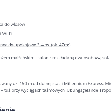
ka do włosów
t Wi-Fi
inne dwupokojowe 3-4 os. (ok. 47m²)
 łożem małżeńskim i salon z rozkładaną dwuosobową sofą
wany ok. 150 m od dolnej stacji Millennium Express. Miej
ji – tuż przy wyciągach taśmowych Übungsgelände Tröpolac
enie