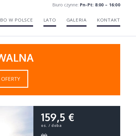
Biuro czynne:
Pn-Pt: 8:00 – 16:00
BO W POLSCE
LATO
GALERIA
KONTAKT
IWALNA
 OFERTY
159,5 €
os. / doba