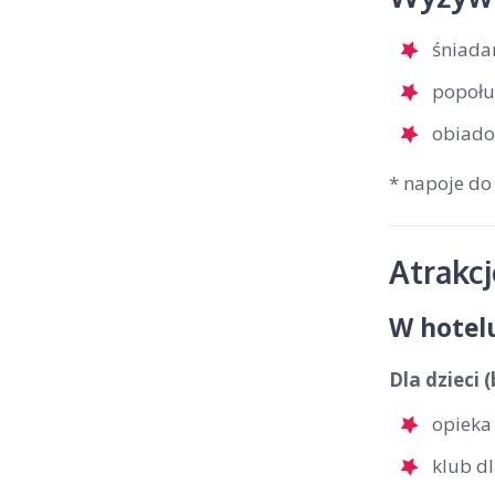
śniada
popołu
obiado
* napoje do
Atrakc
W hotel
Dla dzieci 
opieka
klub dl