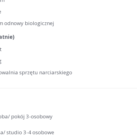
e
m odnowy biologicznej
atnie)
t
g
owalnia sprzętu narciarskiego
oba/ pokój 3-osobowy
a/ studio 3-4 osobowe