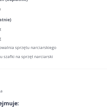
e
atnie)
t
g
owalnia sprzętu narciarskiego
u szafki na sprzęt narciarski
ba
ejmuje: