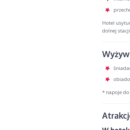
przech
Hotel usytuo
dolnej stac
Wyżywi
śniada
obiado
* napoje do
Atrakc