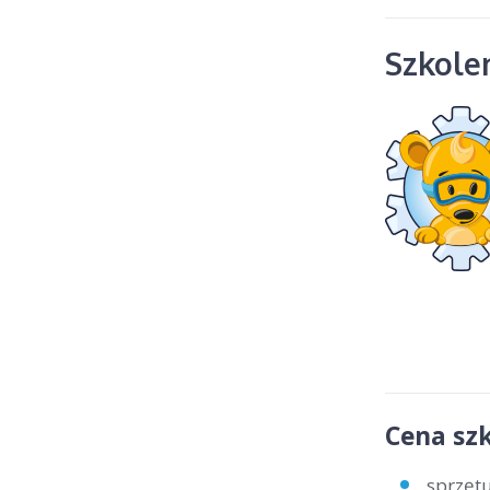
Szkolen
Cena szk
sprzętu