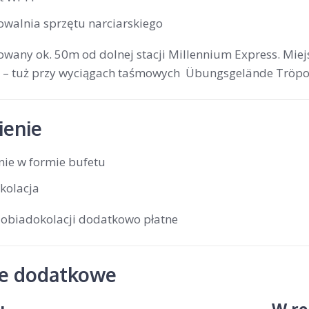
owalnia sprzętu narciarskiego
wany ok. 50m od dolnej stacji Millennium Express. Miejsc
ji – tuż przy wyciągach taśmowych Übungsgelände Tröpolac
enie
nie w formie bufetu
kolacja
 obiadokolacji dodatkowo płatne
je dodatkowe