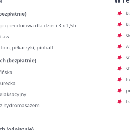
u
W re
ku
(bezpłatnie)
k
 popołudniowa dla dzieci 3 x 1,5h
s
abaw
w
tion, piłkarzyki, pinball
s
ch (bezpłatnie)
s
fińska
t
turecka
p
relaksacyjny
t
 z hydromasażem
ch (odpłatnie)