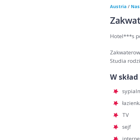
Austria
/
Nas
Zakwat
Hotel***s po
Zakwaterowa
Studia rodzi
W skład
sypial
łazien
TV
sejf
interne