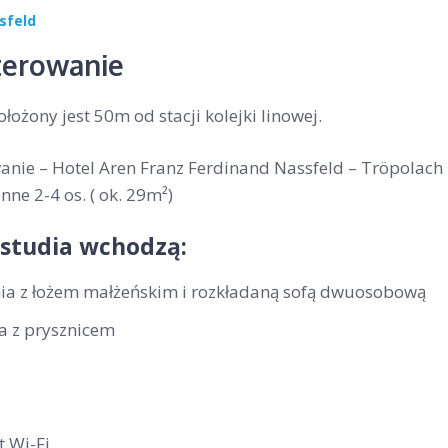
sfeld
erowanie
łożony jest 50m od stacji kolejki linowej.
nie – Hotel Aren Franz Ferdinand Nassfeld – Tröpolach
nne 2-4 os. ( ok. 29m²)
 studia wchodzą:
nia z łożem małżeńskim i rozkładaną sofą dwuosobową
ka z prysznicem
t Wi-Fi