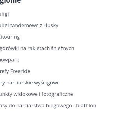
gionie
ligi
uligi tandemowe z Husky
kitouring
ędrówki na rakietach śnieżnych
nowpark
trefy Freeride
ory narciarskie wyścigowe
unkty widokowe i fotograficzne
rasy do narciarstwa biegowego i biathlon