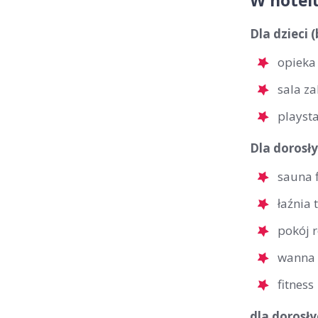
W hotel
Dla dzieci 
opieka
sala z
playsta
Dla dorosły
sauna 
łaźnia 
pokój 
wanna
fitness
dla dorosły