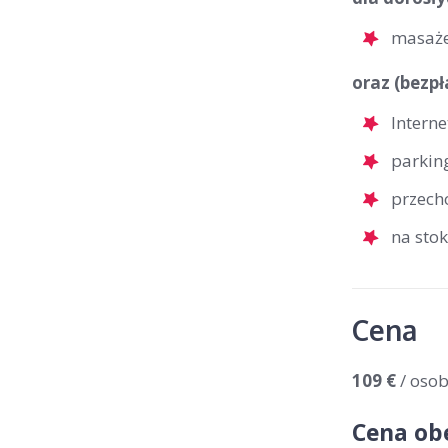
masaż
oraz (bezpł
Interne
parkin
przech
na stok
Cena
109 €
/ oso
Cena ob