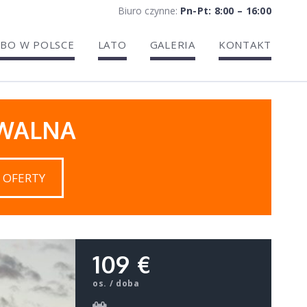
Biuro czynne:
Pn-Pt: 8:00 – 16:00
BO W POLSCE
LATO
GALERIA
KONTAKT
IWALNA
 OFERTY
109 €
os. / doba