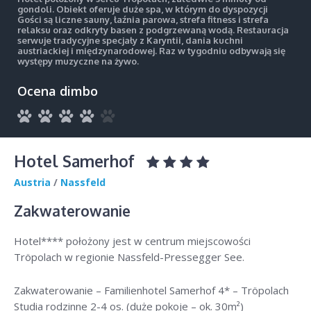
gondoli. Obiekt oferuje duże spa, w którym do dyspozycji
Gości są liczne sauny, łaźnia parowa, strefa fitness i strefa
relaksu oraz odkryty basen z podgrzewaną wodą. Restauracja
serwuje tradycyjne specjały z Karyntii, dania kuchni
austriackiej i międzynarodowej. Raz w tygodniu odbywają się
występy muzyczne na żywo.
Ocena dimbo
Hotel Samerhof
Austria
/
Nassfeld
Zakwaterowanie
Hotel**** położony jest w centrum miejscowości
Tröpolach w regionie Nassfeld-Pressegger See.
Zakwaterowanie – Familienhotel Samerhof 4* – Tröpolach
Studia rodzinne 2-4 os. (duże pokoje – ok. 30m²)