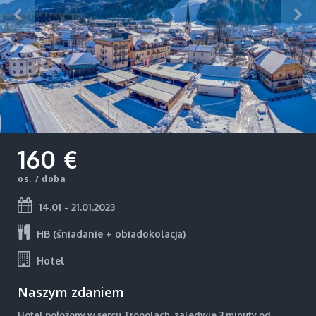
160 €
os. / doba
14.01 - 21.01.2023
HB (śniadanie + obiadokolacja)
Hotel
Naszym zdaniem
Hotel położony w sercu Tröpolach, zaledwie 3 minuty od