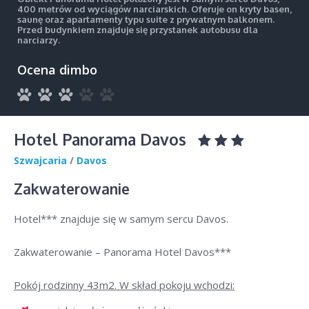
400 metrów od wyciągów narciarskich. Oferuje on kryty basen,
saunę oraz apartamenty typu suite z prywatnym balkonem.
Przed budynkiem znajduje się przystanek autobusu dla
narciarzy.
Ocena dimbo
Hotel Panorama Davos
Szwajcaria
/
Davos
Zakwaterowanie
Hotel*** znajduje się w samym sercu Davos.
Zakwaterowanie – Panorama Hotel Davos***
Pokój rodzinny 43m2. W skład pokoju wchodzi: