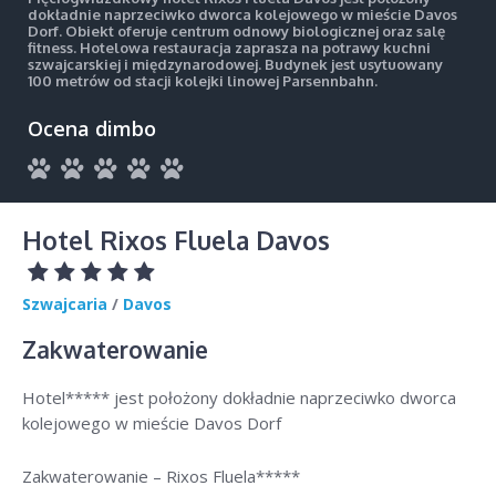
dokładnie naprzeciwko dworca kolejowego w mieście Davos
Dorf. Obiekt oferuje centrum odnowy biologicznej oraz salę
fitness. Hotelowa restauracja zaprasza na potrawy kuchni
szwajcarskiej i międzynarodowej. Budynek jest usytuowany
100 metrów od stacji kolejki linowej Parsennbahn.
Ocena dimbo
Hotel Rixos Fluela Davos
Szwajcaria
/
Davos
Zakwaterowanie
Hotel***** jest położony dokładnie naprzeciwko dworca
kolejowego w mieście Davos Dorf
Zakwaterowanie – Rixos Fluela*****