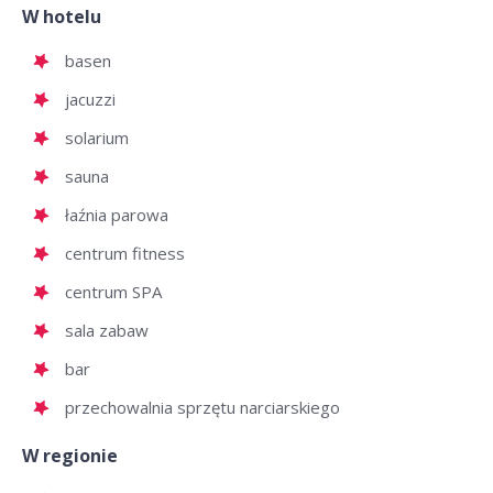
W hotelu
basen
jacuzzi
solarium
sauna
łaźnia parowa
centrum fitness
centrum SPA
sala zabaw
bar
przechowalnia sprzętu narciarskiego
W regionie