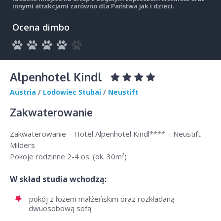
innymi atrakcjami zarówno dla Państwa jak i dzieci.
Ocena dimbo
Alpenhotel Kindl
Austria
/
Lodowiec Stubai
/
Neustift
Zakwaterowanie
Zakwaterowanie – Hotel Alpenhotel Kindl**** – Neustift
Milders
Pokoje rodzinne 2-4 os. (ok. 30m²)
W skład studia wchodzą:
pokój z łożem małżeńskim oraz rozkładaną
dwuosobową sofą