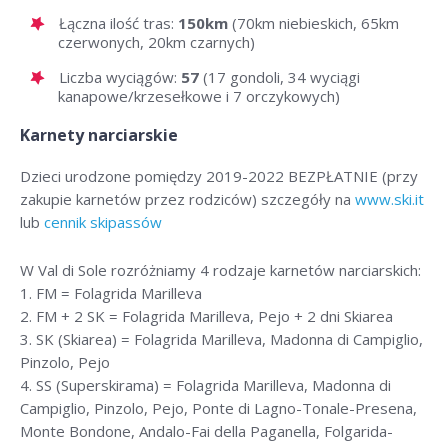
Łączna ilość tras:
150km
(70km niebieskich, 65km
czerwonych, 20km czarnych)
Liczba wyciągów:
57
(17 gondoli, 34 wyciągi
kanapowe/krzesełkowe i 7 orczykowych)
Karnety narciarskie
Dzieci urodzone pomiędzy 2019-2022 BEZPŁATNIE (przy
zakupie karnetów przez rodziców) szczegóły na
www.ski.it
lub
cennik skipassów
W Val di Sole rozróżniamy 4 rodzaje karnetów narciarskich:
1. FM = Folagrida Marilleva
2. FM + 2 SK = Folagrida Marilleva, Pejo + 2 dni Skiarea
3. SK (Skiarea) = Folagrida Marilleva, Madonna di Campiglio,
Pinzolo, Pejo
4. SS (Superskirama) = Folagrida Marilleva, Madonna di
Campiglio, Pinzolo, Pejo, Ponte di Lagno-Tonale-Presena,
Monte Bondone, Andalo-Fai della Paganella, Folgarida-