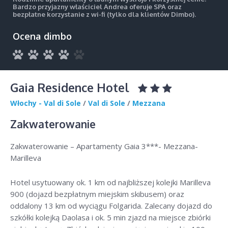
Bardzo przyjazny właściciel Andrea oferuje SPA oraz
bezpłatne korzystanie z wi-fi (tylko dla klientów Dimbo).
Ocena dimbo
Gaia Residence Hotel
Włochy - Val di Sole
/
Val di Sole
/
Mezzana
Zakwaterowanie
Zakwaterowanie – Apartamenty Gaia 3***- Mezzana-
Marilleva
Hotel usytuowany ok. 1 km od najbliższej kolejki Marilleva
900 (dojazd bezpłatnym miejskim skibusem) oraz
oddalony 13 km od wyciągu Folgarida. Zalecany dojazd do
szkółki kolejką Daolasa i ok. 5 min zjazd na miejsce zbiórki