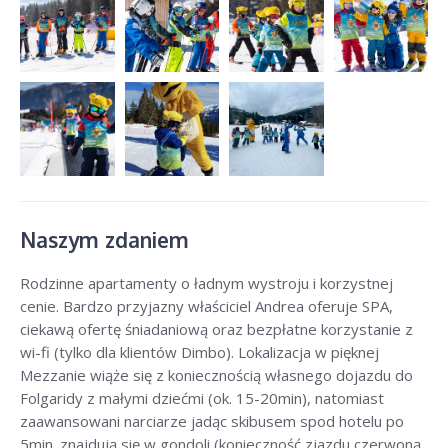
Naszym zdaniem
Rodzinne apartamenty o ładnym wystroju i korzystnej
cenie. Bardzo przyjazny właściciel Andrea oferuje SPA,
ciekawą ofertę śniadaniową oraz bezpłatne korzystanie z
wi-fi (tylko dla klientów Dimbo). Lokalizacja w pięknej
Mezzanie wiąże się z koniecznością własnego dojazdu do
Folgaridy z małymi dziećmi (ok. 15-20min), natomiast
zaawansowani narciarze jadąc skibusem spod hotelu po
5min. znajdują się w gondoli (konieczność zjazdu czerwoną