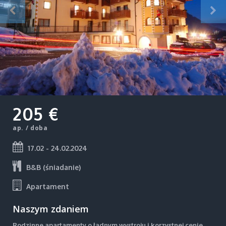
205 €
ap. / doba
17.02 - 24.02.2024
B&B (śniadanie)
Apartament
Naszym zdaniem
Rodzinne apartamenty o ładnym wystroju i korzystnej cenie.