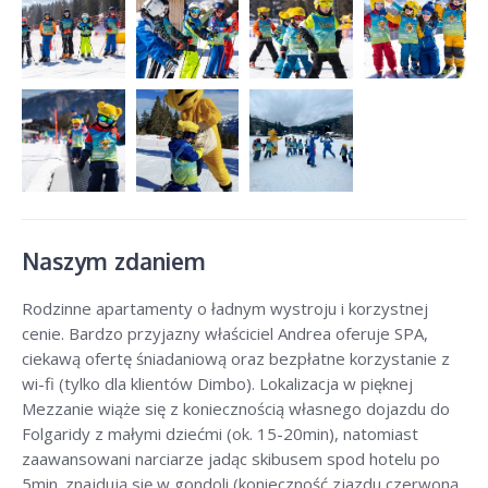
Naszym zdaniem
Rodzinne apartamenty o ładnym wystroju i korzystnej
cenie. Bardzo przyjazny właściciel Andrea oferuje SPA,
ciekawą ofertę śniadaniową oraz bezpłatne korzystanie z
wi-fi (tylko dla klientów Dimbo). Lokalizacja w pięknej
Mezzanie wiąże się z koniecznością własnego dojazdu do
Folgaridy z małymi dziećmi (ok. 15-20min), natomiast
zaawansowani narciarze jadąc skibusem spod hotelu po
5min. znajdują się w gondoli (konieczność zjazdu czerwoną