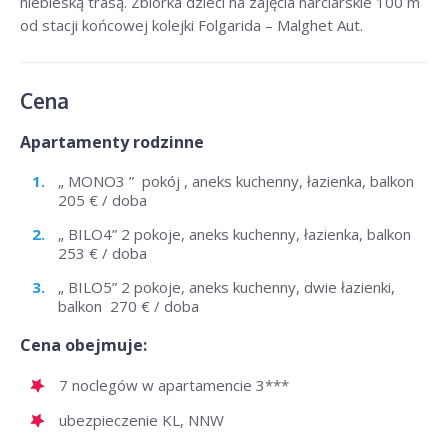
niebieską trasą. Zbiórka dzieci na zajęcia narciarskie 100 m
od stacji końcowej kolejki Folgarida – Malghet Aut.
Cena
Apartamenty rodzinne
„ MONO3 ” pokój , aneks kuchenny, łazienka, balkon
205 € / doba
„ BILO4” 2 pokoje, aneks kuchenny, łazienka, balkon
253 € / doba
„ BILO5” 2 pokoje, aneks kuchenny, dwie łazienki,
balkon 270 € / doba
Cena obejmuje:
7 noclegów w apartamencie 3***
ubezpieczenie KL, NNW