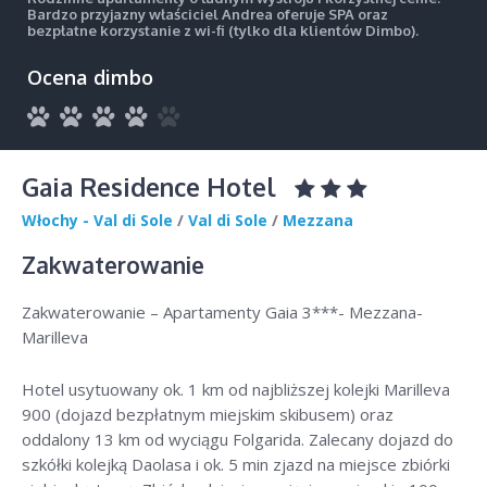
Bardzo przyjazny właściciel Andrea oferuje SPA oraz
bezpłatne korzystanie z wi-fi (tylko dla klientów Dimbo).
Ocena dimbo
Gaia Residence Hotel
Włochy - Val di Sole
/
Val di Sole
/
Mezzana
Zakwaterowanie
Zakwaterowanie – Apartamenty Gaia 3***- Mezzana-
Marilleva
Hotel usytuowany ok. 1 km od najbliższej kolejki Marilleva
900 (dojazd bezpłatnym miejskim skibusem) oraz
oddalony 13 km od wyciągu Folgarida. Zalecany dojazd do
szkółki kolejką Daolasa i ok. 5 min zjazd na miejsce zbiórki