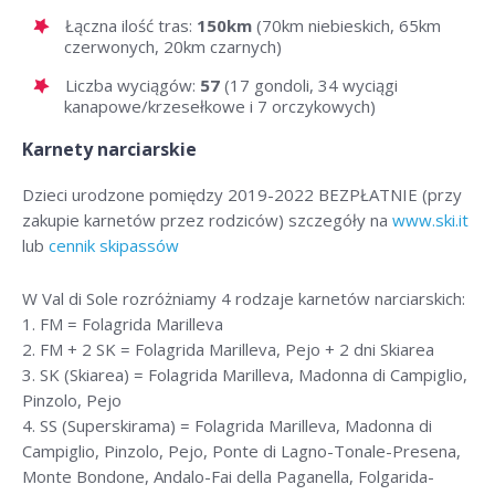
Łączna ilość tras:
150km
(70km niebieskich, 65km
czerwonych, 20km czarnych)
Liczba wyciągów:
57
(17 gondoli, 34 wyciągi
kanapowe/krzesełkowe i 7 orczykowych)
Karnety narciarskie
Dzieci urodzone pomiędzy 2019-2022 BEZPŁATNIE (przy
zakupie karnetów przez rodziców) szczegóły na
www.ski.it
lub
cennik skipassów
W Val di Sole rozróżniamy 4 rodzaje karnetów narciarskich:
1. FM = Folagrida Marilleva
2. FM + 2 SK = Folagrida Marilleva, Pejo + 2 dni Skiarea
3. SK (Skiarea) = Folagrida Marilleva, Madonna di Campiglio,
Pinzolo, Pejo
4. SS (Superskirama) = Folagrida Marilleva, Madonna di
Campiglio, Pinzolo, Pejo, Ponte di Lagno-Tonale-Presena,
Monte Bondone, Andalo-Fai della Paganella, Folgarida-